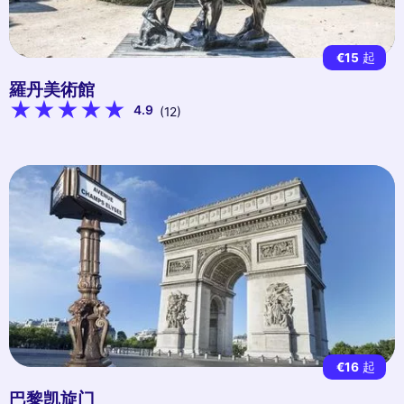
€15
起
羅丹美術館
4.9
(12)
€16
起
巴黎凯旋门