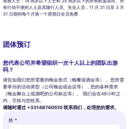
免费人士：18 周岁以下人士和 25 周岁以下的所有欧盟居民、所
有行动不便的人士及其随行人员、失业人员，11 月 31 日至 3 月
31 日期间每个月第一个星期日全员免费
This website uses
cookies
We use cookies and your personal data to enhance your browsing
团体预订
experience, measure our audience, and personalize the ads shown to
you. You can accept, reject or manage your preferences at any time.
您代表公司并希望组织一次十人以上的团队出游
Consents certified by
吗？
Reject All
Cookies Settings
Accept and close
请告知我们您所需要的晚会形式（晚餐或酒会等）， 您所需
要举办的活动类型（公司晚会或会议等），您的各种需求
（晚会舞台上或酒吧的公司标志等）。 我们会在48小时之
内，尽快与您联系。
请随时通过 +33148740510 联系我们，处理您的需求。
姓 *