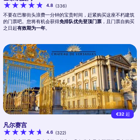
4.8
(336)
不要在巴黎街头浪费一分钟的宝贵时间，赶紧购买这座不朽建筑
的门票吧。您将有机会获得
免排队优先登顶门票
，且门票自购买
之日起
有效期为一年
。
€32
起
凡尔赛宫
4.6
(322)