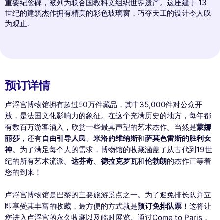
重要纪念碑，被列为联合国教科文组织世界遗产。这座建于 13
世纪的建筑杰作拥有精美的彩色玻璃窗，巧夺天工的设计令人叹
为观止。
预订详情
卢浮宫博物馆拥有超过50万件藏品，其中35,000件对公众开
放，是法国文化影响力的象征。在这个充满历史的地方，每年都
有数百万游客涌入，欣赏一些最具声望的艺术杰作。当然是
蒙娜
丽莎
，还有
自由引导人民
、
米洛的维纳斯
和
萨莫色雷斯的胜利女
神
。为了满足每个人的需求，博物馆的收藏涵盖了从古代到19世
纪的所有艺术流派。
达芬奇
、
德拉克罗瓦
和
伦勃朗
的杰作正等着
您的到来！
卢浮宫博物馆是巴黎的主要旅游景点之一。为了避免排长队并立
即享受其丰富的收藏，最方便的方式就是
预订免排队票
！这将让
您进入卢浮宫的永久收藏以及临时展览。通过Come to Paris，