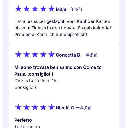
Maja
一年多前
Hat alles super geklappt, vom Kauf der Karten
bis zum Einlass in den Louvre. Es gab keinerlei
Probleme. Kann ich nur empfehlen!
Concetta B.
一年多前
Mi sono trovata benissimo con Come to
Paris…consiglio!!!
Giro in battello di 1h…
Consiglio:)
Nicolò C.
一年多前
Perfetto
Tutto rapido