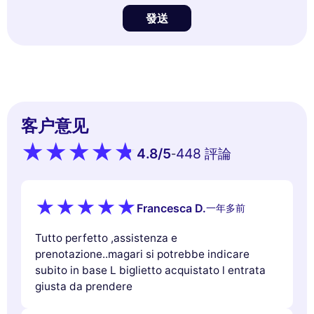
發送
客户意见
4.8
/5
448 評論
-
Francesca D.
一年多前
Tutto perfetto ,assistenza e
prenotazione..magari si potrebbe indicare
subito in base L biglietto acquistato l entrata
giusta da prendere