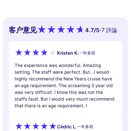
客户意见
4.7
/5
7 評論
-
Kristen K.
一年多前
The experience was wonderful. Amazing
setting. The staff were perfect. But…I would
highly recommend the New Years cruise have
an age requirement. The screaming 3 year old
was very difficult. I know this was not the
staffs fault. But I would very much recommend
that there is an age requirement. I
Cédric L.
一年多前