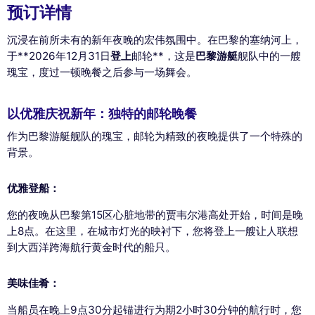
预订详情
沉浸在前所未有的新年夜晚的宏伟氛围中。在巴黎的塞纳河上，
于**2026年12月31日
登上
邮轮**，这是
巴黎游艇
舰队中的一艘
瑰宝，度过一顿晚餐之后参与一场舞会。
以优雅庆祝新年：独特的邮轮晚餐
作为巴黎游艇舰队的瑰宝，邮轮为精致的夜晚提供了一个特殊的
背景。
优雅登船：
您的夜晚从巴黎第15区心脏地带的贾韦尔港高处开始，时间是晚
上8点。在这里，在城市灯光的映衬下，您将登上一艘让人联想
到大西洋跨海航行黄金时代的船只。
美味佳肴：
当船员在晚上9点30分起锚进行为期2小时30分钟的航行时，您