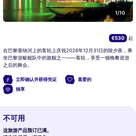
1/10
€530
起
在巴黎塞纳河上的客轮上庆祝2026年12月31日的除夕夜，乘
坐巴黎游艇舰队中的旗舰之一——客轮，享受一顿晚餐巡游
之后的舞会。
立即确认并获得凭证
喜爱的
独享
不可用
这旅游产品预订已满。