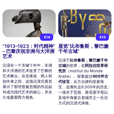
€14
€15
“1913–1923：时代精神”
展览“比布鲁斯，黎巴嫩
– 巴黎庆祝非洲与大洋洲
千年古城”
艺术
沉浸于
比布鲁斯，黎巴嫩千年
沉浸在一个关键十年中，非洲
古城
的世界，在
阿拉伯世界研
和大洋洲的艺术改变了巴黎的
究所
（Institut du Monde
艺术舞台。在先锋派、商人和
Arabe）。探索超过
400件古
创作者之间，这场沉浸式展览
代珍宝
，从方尖碑到皇家珠
展示了那些曾被忽视的作品如
宝，追溯长达9,000年的历史。
何成为现代艺术的核心，并永
一场关于贸易、腓尼基字母以
久地重塑西方视角。
及地中海最古老城市之一生活
方式的沉浸式体验。