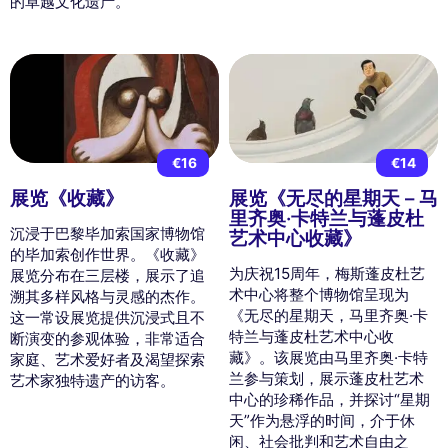
的卓越文化遗产。
€16
€14
展览《收藏》
展览《无尽的星期天 – 马
里齐奥·卡特兰与蓬皮杜
沉浸于巴黎毕加索国家博物馆
艺术中心收藏》
的毕加索创作世界。《收藏》
为庆祝15周年，梅斯蓬皮杜艺
展览分布在三层楼，展示了追
术中心将整个博物馆呈现为
溯其多样风格与灵感的杰作。
《无尽的星期天，马里齐奥·卡
这一常设展览提供沉浸式且不
特兰与蓬皮杜艺术中心收
断演变的参观体验，非常适合
藏》。该展览由马里齐奥·卡特
家庭、艺术爱好者及渴望探索
兰参与策划，展示蓬皮杜艺术
艺术家独特遗产的访客。
中心的珍稀作品，并探讨“星期
天”作为悬浮的时间，介于休
闲、社会批判和艺术自由之