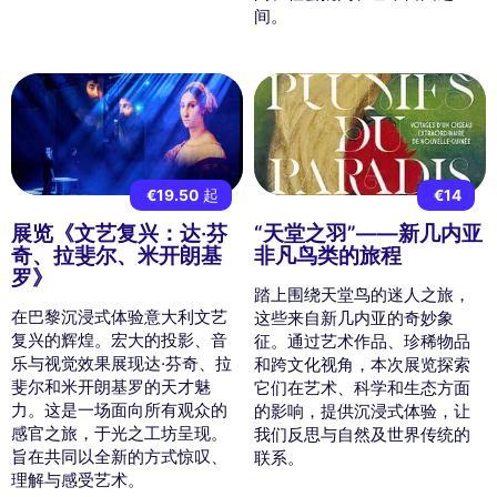
间。
€19.50
起
€14
展览《文艺复兴：达·芬
“天堂之羽”——新几内亚
奇、拉斐尔、米开朗基
非凡鸟类的旅程
罗》
踏上围绕天堂鸟的迷人之旅，
在巴黎沉浸式体验意大利文艺
这些来自新几内亚的奇妙象
复兴的辉煌。宏大的投影、音
征。通过艺术作品、珍稀物品
乐与视觉效果展现达·芬奇、拉
和跨文化视角，本次展览探索
斐尔和米开朗基罗的天才魅
它们在艺术、科学和生态方面
力。这是一场面向所有观众的
的影响，提供沉浸式体验，让
感官之旅，于光之工坊呈现。
我们反思与自然及世界传统的
旨在共同以全新的方式惊叹、
联系。
理解与感受艺术。