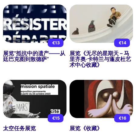
€13
€14
展览“抵抗中的遗产——从
展览《无尽的星期天 – 马
廷巴克图到敖德萨”
里齐奥·卡特兰与蓬皮杜艺
术中心收藏》
€15
€16
太空任务展览
展览《收藏》