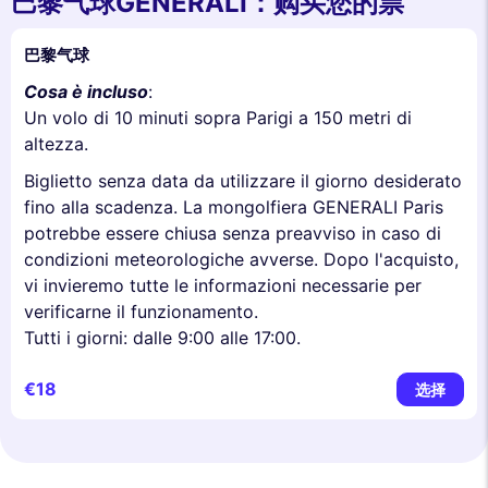
巴黎气球GENERALI：购买您的票
巴黎气球
Cosa è incluso
:
Un volo di 10 minuti sopra Parigi a 150 metri di
altezza.
Biglietto senza data da utilizzare il giorno desiderato
fino alla scadenza. La mongolfiera GENERALI Paris
potrebbe essere chiusa senza preavviso in caso di
condizioni meteorologiche avverse. Dopo l'acquisto,
vi invieremo tutte le informazioni necessarie per
verificarne il funzionamento.
Tutti i giorni: dalle 9:00 alle 17:00.
€18
选择