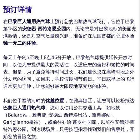
预订详情
在
巴黎巨人通用热气球
上预订您的巴黎热气球飞行，它位于巴黎
第15区的
安德烈·西特洛恩公园
内。无论您是对巴黎地标的美丽充
满激情，还是对空气质量感兴趣，准备好在法国首都的心脏体验
独一无二的体验
。
每天上午9点至晚上8点45分开放，巴黎热气球提供延长开放时
间，以便为您提供最大的灵活性，以适应您的偏好和繁忙的时间
表。但是，为了避免等待时间过长，我们建议您在高峰时段之外
计划您的访问，如周末，学校假期和节假日。平日或早上的飞行
通常更加宁静，让您能够最大限度地享受您的体验。
我们位于塞纳河畔的
优越位置
，在雅典娜区，让您可以轻松抵达
巴黎巨人通用热气球
。您可以使用公共交通工具，如地铁
（Balard站，雅典娜-安德烈·西特洛恩站，雅典娜站，
Gariglianno桥站），或前往乔治·蓬皮杜医院，以前往安德烈·西
特洛恩公园。到达现场后，只需按照指示找到我们的售票处，开
始您的冒险之旅。