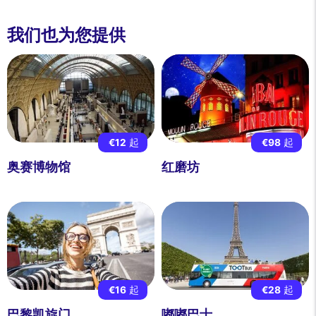
我们也为您提供
€12
起
€98
起
奥赛博物馆
红磨坊
€16
起
€28
起
巴黎凯旋门
嘟嘟巴士