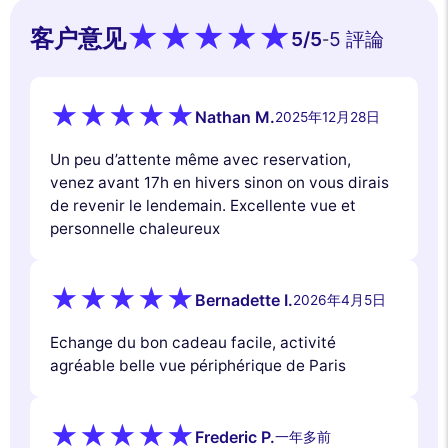
客户意见
5
/5
5 評論
-
Nathan M.
2025年12月28日
Un peu d’attente même avec reservation,
venez avant 17h en hivers sinon on vous dirais
de revenir le lendemain. Excellente vue et
personnelle chaleureux
Bernadette I.
2026年4月5日
Echange du bon cadeau facile, activité
agréable belle vue périphérique de Paris
Frederic P.
一年多前