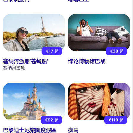
€17
起
€28
起
塞纳河游船’苍蝇船’
悖论博物馆巴黎
塞纳河游轮
€92
起
€119
起
巴黎迪士尼樂園度假區
疯马