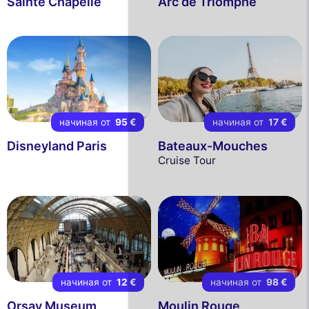
Sainte Chapelle
Arc de Triomphe
начиная от
95 €
начиная от
17 €
Disneyland Paris
Bateaux-Mouches
Cruise Tour
начиная от
12 €
начиная от
98 €
Orsay Museum
Moulin Rouge