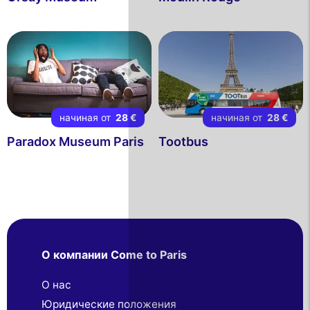
начиная от
28 €
начиная от
28 €
Paradox Museum Paris
Tootbus
О компании Come to Paris
О нас
Юридические положения