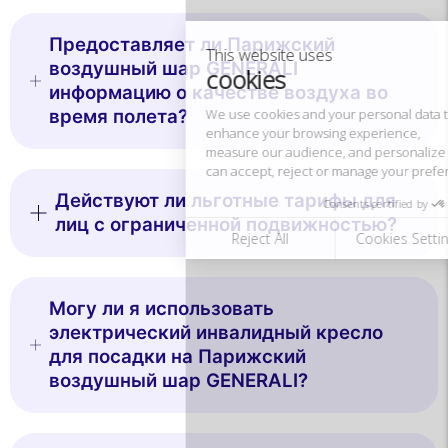
enhance your browsing experience,
measure our audience, and personalize the ads shown to you. You
Предоставляет ли Парижский
can accept, reject or manage your preferences at any time.
воздушный шар GENERALI
Consents certified by
информацию о качестве воздуха во
время полета?
Reject All
Cookies Settings
Accept and close
Действуют ли льготные тарифы для
лиц с ограниченной подвижностью?
Могу ли я использовать
электрический инвалидный кресло
для посадки на Парижский
воздушный шар GENERALI?