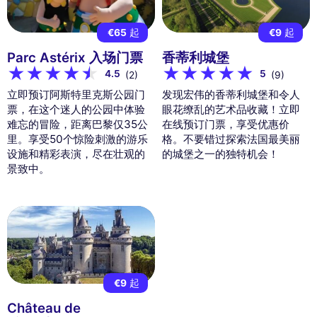
€65
起
€9
起
Parc Astérix 入场门票
香蒂利城堡
4.5
5
(2)
(9)
立即预订阿斯特里克斯公园门
发现宏伟的香蒂利城堡和令人
票，在这个迷人的公园中体验
眼花缭乱的艺术品收藏！立即
难忘的冒险，距离巴黎仅35公
在线预订门票，享受优惠价
里。享受50个惊险刺激的游乐
格。不要错过探索法国最美丽
设施和精彩表演，尽在壮观的
的城堡之一的独特机会！
景致中。
€9
起
Château de