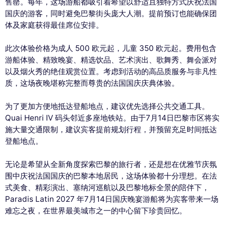
售罄。每年，这场游船都吸引着希望以舒适且独特方式庆祝法国
国庆的游客，同时避免巴黎街头庞大人潮。提前预订也能确保团
体及家庭获得最佳席位安排。
此次体验价格为成人 500 欧元起，儿童 350 欧元起。费用包含
游船体验、精致晚宴、精选饮品、艺术演出、歌舞秀、舞会派对
以及烟火秀的绝佳观赏位置。考虑到活动的高品质服务与非凡性
质，这场夜晚堪称完整而尊贵的法国国庆庆典体验。
为了更加方便地抵达登船地点，建议优先选择公共交通工具。
Quai Henri IV 码头邻近多座地铁站。由于7月14日巴黎市区将实
施大量交通限制，建议宾客提前规划行程，并预留充足时间抵达
登船地点。
无论是希望从全新角度探索巴黎的旅行者，还是想在优雅节庆氛
围中庆祝法国国庆的巴黎本地居民，这场体验都十分理想。在法
式美食、精彩演出、塞纳河巡航以及巴黎地标全景的陪伴下，
Paradis Latin 2027 年7月14日国庆晚宴游船将为宾客带来一场
难忘之夜，在世界最美城市之一的中心留下珍贵回忆。