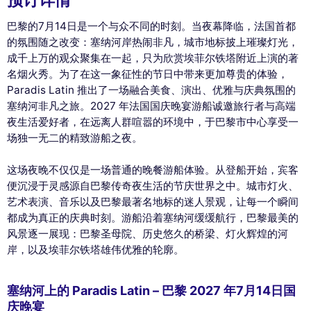
巴黎的7月14日是一个与众不同的时刻。当夜幕降临，法国首都
的氛围随之改变：塞纳河岸热闹非凡，城市地标披上璀璨灯光，
成千上万的观众聚集在一起，只为欣赏埃菲尔铁塔附近上演的著
名烟火秀。为了在这一象征性的节日中带来更加尊贵的体验，
Paradis Latin 推出了一场融合美食、演出、优雅与庆典氛围的
塞纳河非凡之旅。2027 年法国国庆晚宴游船诚邀旅行者与高端
夜生活爱好者，在远离人群喧嚣的环境中，于巴黎市中心享受一
场独一无二的精致游船之夜。
这场夜晚不仅仅是一场普通的晚餐游船体验。从登船开始，宾客
便沉浸于灵感源自巴黎传奇夜生活的节庆世界之中。城市灯火、
艺术表演、音乐以及巴黎最著名地标的迷人景观，让每一个瞬间
都成为真正的庆典时刻。游船沿着塞纳河缓缓航行，巴黎最美的
风景逐一展现：巴黎圣母院、历史悠久的桥梁、灯火辉煌的河
岸，以及埃菲尔铁塔雄伟优雅的轮廓。
塞纳河上的 Paradis Latin – 巴黎 2027 年7月14日国
庆晚宴