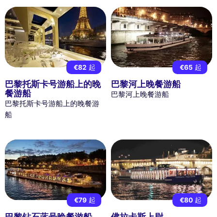
€82
起
€65
起
巴黎托斯卡号游船上的晚
巴黎河上晚餐游船
餐游船
巴黎河上晚餐游船
巴黎托斯卡号游船上的晚餐游
船
€79
起
€80
起
巴黎钻石蓝号晚餐游船
佛拉卡斯上尉