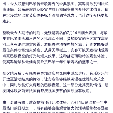
出，令人联想到巴黎传奇歌舞秀的经典氛围。宾客将欣赏到法式
康康舞、音乐表演以及晚宴与航行期间安排的多种艺术惊喜。这
种沉浸式的巴黎节庆体验赋予游船独特魅力，也让这个夜晚更加
难忘。
整晚最令人期待的时刻，无疑是著名的7月14日烟火表演。与聚
集在巴黎街头和河岸的大批观众不同，参加晚宴的宾客将在塞纳
河上享有绝佳观赏位置。游船将停泊在理想区域，让宾客能够以
最佳条件欣赏烟火盛宴。从露天甲板上，宾客可以无遮挡地观赏
点亮巴黎夜空的灯光与烟火效果。这种舒适而独特的观赏体验，
使宾客能够从最佳角度欣赏巴黎一年中最著名的盛事之一。
烟火结束后，夜晚将在更加欢庆的氛围中继续进行。音乐娱乐与
开放至活动结束的舞池，让宾客能够继续沉浸在优雅与欢乐之
中，同时欣赏灯火辉煌的巴黎夜景。这一部分尤其受到情侣、朋
友团体以及前来法国首都庆祝国庆节的国际游客欢迎。
由于名额有限，建议提前预订此次体验。7月14日是巴黎一年中
最热门的日期之一，所有能够直接观赏烟火的活动通常都会迅速