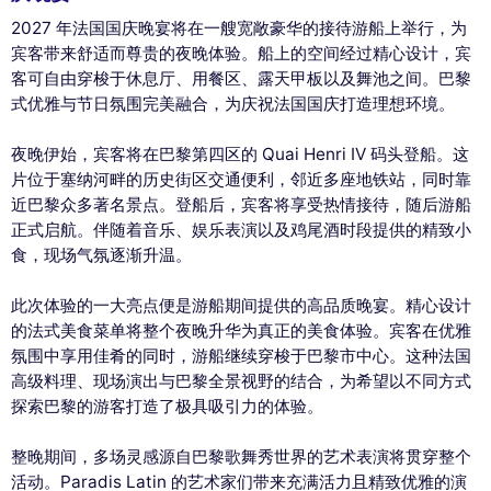
2027 年法国国庆晚宴将在一艘宽敞豪华的接待游船上举行，为
宾客带来舒适而尊贵的夜晚体验。船上的空间经过精心设计，宾
客可自由穿梭于休息厅、用餐区、露天甲板以及舞池之间。巴黎
式优雅与节日氛围完美融合，为庆祝法国国庆打造理想环境。
夜晚伊始，宾客将在巴黎第四区的 Quai Henri IV 码头登船。这
片位于塞纳河畔的历史街区交通便利，邻近多座地铁站，同时靠
近巴黎众多著名景点。登船后，宾客将享受热情接待，随后游船
正式启航。伴随着音乐、娱乐表演以及鸡尾酒时段提供的精致小
食，现场气氛逐渐升温。
此次体验的一大亮点便是游船期间提供的高品质晚宴。精心设计
的法式美食菜单将整个夜晚升华为真正的美食体验。宾客在优雅
氛围中享用佳肴的同时，游船继续穿梭于巴黎市中心。这种法国
高级料理、现场演出与巴黎全景视野的结合，为希望以不同方式
探索巴黎的游客打造了极具吸引力的体验。
整晚期间，多场灵感源自巴黎歌舞秀世界的艺术表演将贯穿整个
活动。Paradis Latin 的艺术家们带来充满活力且精致优雅的演