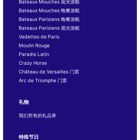
Bateaux Mouches 观光游船
Bateaux Mouches 晚餐游船
Bateaux Parisiens 晚餐游船
Bateaux Parisiens 观光游船
Vedettes de Paris
Moulin Rouge
Paradis Latin
Crazy Horse
Château de Versailles 门票
Arc de Triomphe 门票
礼物
我们所有的礼品券
特殊节日