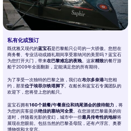
私有化或预订
既优雅又现代的
蓝宝石
是巴黎船只公司的一大骄傲。您想在
商务餐、专业活动或婚礼期间享受塞纳河的美景吗？蓝宝石
为您打开大门，带来
在巴黎难忘的夜晚
。这家
精致
的餐厅游
船于2009年全面翻新，定能满足您的所有期待。
为了享受一次独特的巴黎之旅，我们在
布尔多奈港
与您相
约，那里
位于埃菲尔铁塔脚下
。在船长和蓝宝石专属团队的
欢迎下，您将登上您的船只。
蓝宝石拥有
160个就餐/午餐座位和鸡尾酒会的接待能力
，将
为您的宾客提供
绝佳的塞纳河全景
。在您游览巴黎最美的街
道时，伴随着光影的变幻，城市中一些
最具传奇性的地标
将
展现在您眼前。包括当然的巴黎圣母院，还有卢浮宫、奥赛
博物馆和大皇宫。