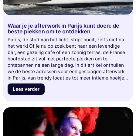
Waar je je afterwork in Parijs kunt doen: de
beste plekken om te ontdekken
Parijs, de stad van het licht, stopt nooit, zelfs niet na
het werk! Of je nu op zoek bent naar een levendige
bar, een gezellig café of een zonnig terras, de Franse
hoofdstad zit vol met perfecte plekken om te
ontspannen na een lange dag. In dit artikel onthullen
we de beste adressen voor een geslaagde afterwork
in Parijs, van trendy locaties tot meer intieme hoekjes,
en originele opties. Maak je klaar om verschillende
Lees verder
sferen en heerlijke cocktails te ontdekken die je
Parijse avonden in onvergetelijke momenten zullen
veranderen. Mis onze selectie niet!