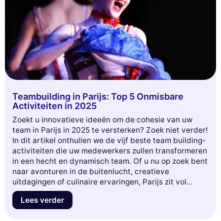
Teambuilding in Parijs: Top 5 Onmisbare
Activiteiten in 2025
Zoekt u innovatieve ideeën om de cohesie van uw
team in Parijs in 2025 te versterken? Zoek niet verder!
In dit artikel onthullen we de vijf beste team building-
activiteiten die uw medewerkers zullen transformeren
in een hecht en dynamisch team. Of u nu op zoek bent
naar avonturen in de buitenlucht, creatieve
uitdagingen of culinaire ervaringen, Parijs zit vol
unieke mogelijkheden om de teamgeest te stimuleren.
Lees verder
Maak u klaar om verfrissende concepten te
ontdekken die uw werkdagen een boost zullen geven.