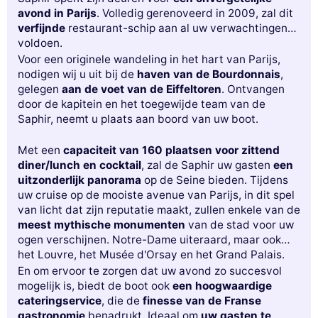
avond in Parijs
. Volledig gerenoveerd in 2009, zal dit
verfijnde
restaurant-schip aan al uw verwachtingen
voldoen.
Voor een originele wandeling in het hart van Parijs,
nodigen wij u uit bij de
haven van de Bourdonnais
,
gelegen
aan de voet van de Eiffeltoren
. Ontvangen
door de kapitein en het toegewijde team van de
Saphir, neemt u plaats aan boord van uw boot.
Met een
capaciteit van 160 plaatsen voor zittend
diner/lunch en cocktail
, zal de Saphir uw gasten
een
uitzonderlijk panorama
op de Seine bieden. Tijdens
uw cruise op de mooiste avenue van Parijs, in dit spel
van licht dat zijn reputatie maakt, zullen enkele van de
meest mythische monumenten
van de stad voor uw
ogen verschijnen. Notre-Dame uiteraard, maar ook
het Louvre, het Musée d'Orsay en het Grand Palais.
En om ervoor te zorgen dat uw avond zo succesvol
mogelijk is, biedt de boot ook
een hoogwaardige
cateringservice
, die de
finesse van de Franse
gastronomie
benadrukt. Ideaal om
uw gasten te