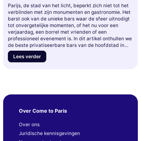
Parijs, de stad van het licht, beperkt zich niet tot het
verblinden met zijn monumenten en gastronomie. Het
barst ook van de unieke bars waar de sfeer uitnodigt
tot onvergetelijke momenten, of het nu voor een
verjaardag, een borrel met vrienden of een
professioneel evenement is. In dit artikel onthullen we
de beste privatiseerbare bars van de hoofdstad in
2025, elk met een sfeer en diensten die aan al uw
Lees verder
verwachtingen zullen voldoen. Maak je klaar om
trendy locaties, heerlijke cocktails en
gepersonaliseerde sferen te ontdekken die je
avonden zullen transformeren in ware memorabele
ervaringen. Mis deze exclusieve selectie niet die van
je volgende uitje een uitzonderlijk moment zal maken!
Over Come to Paris
Over ons
Juridische kennisgevingen