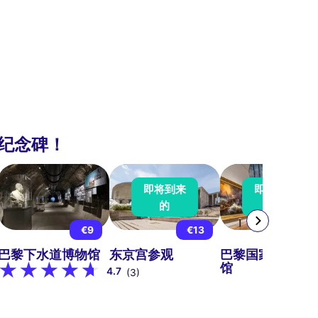
纪念碑！
即将到来
即将到来
的
的
€9
€13
€15
巴黎下水道博物馆
东京宫参观
巴黎国家海洋博
馆
4.7
(3)