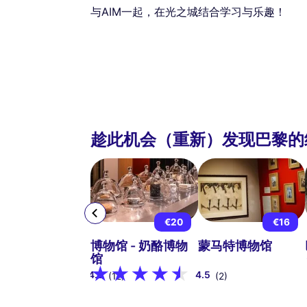
与AIM一起，在光之城结合学习与乐趣！
趁此机会（重新）发现巴黎的
€15
起
€20
€16
丹美术馆免排队
博物馆 - 奶酪博物
蒙马特博物馆
票
馆
4.9
4.5
(12)
(2)