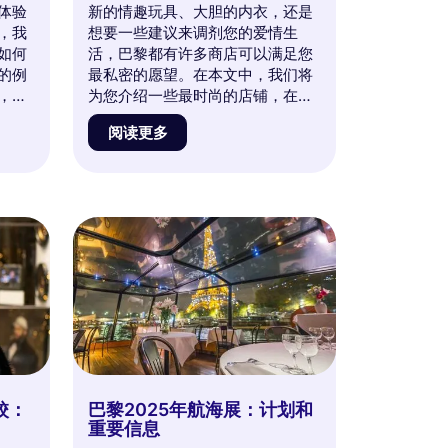
体验
新的情趣玩具、大胆的内衣，还是
，我
想要一些建议来调剂您的爱情生
如何
活，巴黎都有许多商店可以满足您
的例
最私密的愿望。在本文中，我们将
，以
为您介绍一些最时尚的店铺，在这
支。
里专业与大胆相遇，购物体验将成
阅读更多
了
为真正的乐趣时刻。准备好探索迷
！
人的性感世界，发现那些必去的地
方，让您的心动不已。与我们一起
踏上这段激动人心的冒险吧！
校：
巴黎2025年航海展：计划和
重要信息