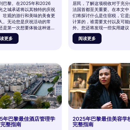
到巴黎。在2025年和2026
居民，了解这项税收对于充分
光之城承诺将以其独特的庆祝
法国首都至关重要。在本文中
、壮观的游行和美味的美食更
们将探讨什么是住宿税，它是
人。无论您是庆祝活动的常
计算的，谁需要支付以及可能
还是第一次想要体验这种迷人
外。您还将发现一些实用建议
化，本文将引导您了解不容错
更好地管理您在逗留期间的开
读更多
阅读更多
最佳活动和事件。沉浸在节日
准备好深入了解巴黎的住宿税
中，准备在巴黎的心脏地带体
吗？继续阅读以获取所有信息
次难忘的经历！
25年巴黎最佳酒店管理学
2025年巴黎最佳美容学
：完整指南
完整指南