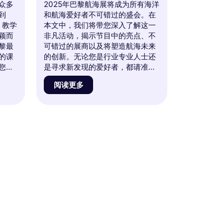
众多
2025年巴黎航海展将成为所有海洋
到
和航海爱好者不可错过的盛会。在
、教学
本文中，我们将带您深入了解这一
颖而
非凡活动，揭示节目中的亮点、不
黎最
可错过的展商以及将塑造航海未来
的课
的创新。无论您是行业专业人士还
您是
是寻求新发现的爱好者，都请准备
虑在
好体验独特的经历。请与我们一起
阅读更多
们一
探索这一活动所承诺的所有精彩内
的地
容！
掘塑