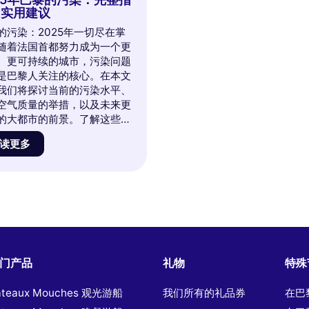
和实用建议
的污染：2025年一切尽在掌
随着法国首都努力成为一个更
、更可持续的城市，污染问题
是巴黎人关注的核心。在本文
我们将探讨当前的污染水平、
空气质量的举措，以及未来更
的大都市的前景。了解这些挑
创新解决方案，以及您如何为
读更多
巴黎的污染做出贡献。与我们
深入探讨这个关键而引人入胜
题！
门产品
礼物
特殊
ateaux Mouches 观光游船
我们所有的礼品券
在巴