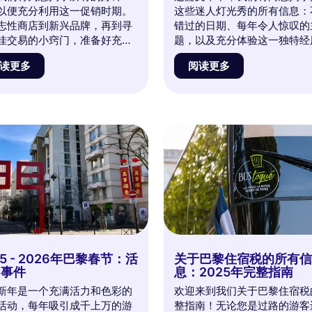
以便充分利用这一促销时期。
这些迷人灯光秀的所有信息：
志性商店到新兴品牌，再到寻
错过的日期、每年令人惊叹的
佳交易的小窍门，准备好充实
题，以及充分体验这一独特经
衣物、配饰以及更多其他商
实用建议。准备好沉浸在一个
读更多
阅读更多
不要错过我们的独家建议，以
的世界中，在这里自然与光线
促销的狂热中游刃有余，让您
织，创造出难忘的回忆。不要
物体验真正成功！与我们一起
在首都中心体验这一魔幻时刻
巴黎冬季促销的世界，发现如
会！
这个季节成为一个难忘的时
25 - 2026年巴黎春节：活
关于巴黎住宿税的所有
和事件
息：2025年完整指南
新年是一个充满活力和色彩的
欢迎来到我们关于巴黎住宿税
活动，每年吸引成千上万的游
整指南！无论您是过路的游客