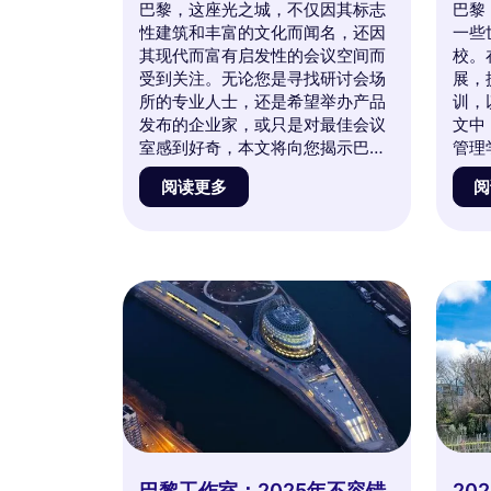
巴黎，这座光之城，不仅因其标志
巴黎
性建筑和丰富的文化而闻名，还因
一些
其现代而富有启发性的会议空间而
校。
受到关注。无论您是寻找研讨会场
展，
所的专业人士，还是希望举办产品
训，
发布的企业家，或只是对最佳会议
文中
室感到好奇，本文将向您揭示巴黎
管理
的主要会议室。发现那些兼具优雅
机会
阅读更多
阅
与功能性的场所，让每一个活动都
一起
能转变为难忘的体验。与我们一起
这些
深入巴黎会议的世界，找到您下一
行业
个项目的理想场所！
息和
校的
巴黎工作室：2025年不容错
20