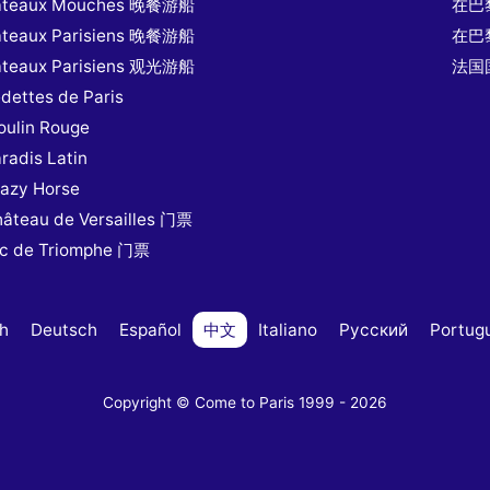
ateaux Mouches 晚餐游船
在巴
ateaux Parisiens 晚餐游船
在巴
ateaux Parisiens 观光游船
法国
dettes de Paris
ulin Rouge
radis Latin
azy Horse
âteau de Versailles 门票
rc de Triomphe 门票
sh
Deutsch
Español
中文
Italiano
Русский
Portug
Copyright © Come to Paris 1999 - 2026