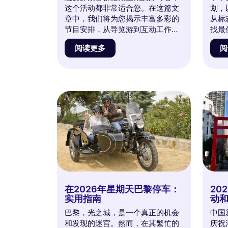
这个活动都非常适合您。在这篇文
划，
章中，我们将为您揭示丰富多彩的
从标
节目安排，从导览游到互动工作
找最
坊，还有为此开放的标志性场所。
您的
阅读更多
阅
准备好以全新的视角探索巴黎，体
品。
验难忘的经历。不要错过我们对这
便在
些独特日子里活动和惊喜的全面概
的购
述！
深入
何让
刻。
在2026年星期天巴黎停车：
20
实用指南
动
巴黎，光之城，是一个真正的机会
中国
和发现的迷宫。然而，在其繁忙的
庆祝