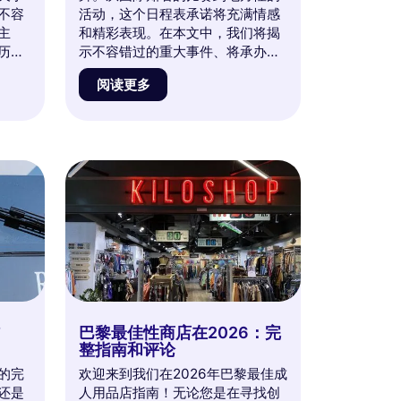
不容
活动，这个日程表承诺将充满情感
主
和精彩表现。在本文中，我们将揭
历的
示不容错过的重大事件、将承办这
闪耀
些比赛的标志性场所，以及关于法
阅读更多
交
国首都体育历史的迷人轶事。准备
错过
好沉浸在巴黎的体育热潮中，发现
的机
2026所能提供的一切！
信
巴黎最佳性商店在2026：完
整指南和评论
的完
欢迎来到我们在2026年巴黎最佳成
还是
人用品店指南！无论您是在寻找创