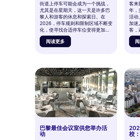
街道上停车可能会成为一个挑战，
客来
尤其是在星期天，这一天是许多巴
年，
黎人和游客的休息和探索日。在
活动
2026，停车规则和限制区域不断变
加迷
化，使寻找合适停车位变得更加重
客，
要。在本文中，我们将引导您了解
的文
阅读更多
阅
星期天在巴黎的最佳停车选择，揭
过的
示实用技巧、推荐区域和创新替代
气氛
方案。准备好享受无压力的一天，
验一
轻松游览法国首都吧！
巴黎最佳会议室供您举办活
20
动
校