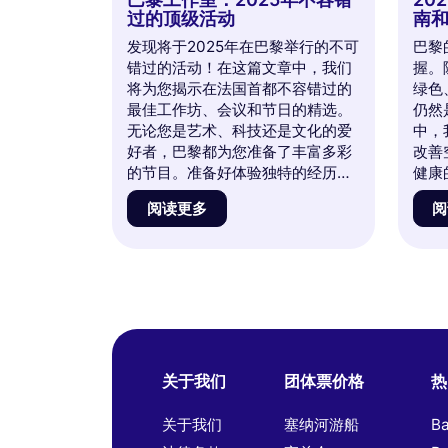
过的顶级活动
南
发现将于2025年在巴黎举行的不可
巴黎
错过的活动！在这篇文章中，我们
握。
将为您揭示在法国首都不容错过的
绿色
最佳工作坊、会议和节日的精选。
仍然
无论您是艺术、科技还是文化的爱
中，
好者，巴黎都为您准备了丰富多彩
改善
的节目。准备好体验独特的经历，
健康
结识各领域的专家。与我们一起沉
战、
阅读更多
阅
浸在这些活动的热潮中，感受巴黎
减少
在2025年所能提供的一切灵感！不
一起
要错过这个机会，规划您的年度安
的问
排，体验难忘的时刻。
关于我们
团体票价格
热
关于我们
塞纳河游船
B