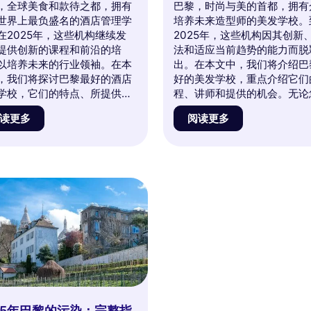
，全球美食和款待之都，拥有
巴黎，时尚与美的首都，拥有
世界上最负盛名的酒店管理学
培养未来造型师的美发学校。
在2025年，这些机构继续发
2025年，这些机构因其创新
提供创新的课程和前沿的培
法和适应当前趋势的能力而脱
以培养未来的行业领袖。在本
出。在本文中，我们将介绍巴
，我们将探讨巴黎最好的酒店
好的美发学校，重点介绍它们
学校，它们的特点、所提供的
程、讲师和提供的机会。无论
以及成功校友的见证。与我们
对美发世界充满热情，还是考
读更多
阅读更多
深入迷人的巴黎酒店业，了解
这一领域发展职业，欢迎与我
机构如何塑造这个令人兴奋的
起探索创造力与专业技能交汇
的未来。不要错过这个获取信
方。不要错过这个机会，去发
寻找可能改变您职业生涯的学
造巴黎美发未来的人才温床！
机会！
25年巴黎的污染：完整指