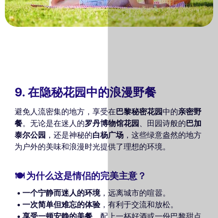
9. 在隐秘花园中的浪漫野餐
避免人流密集的地方，享受在
巴黎秘密花园
中的
亲密野
餐
。无论是在迷人的
罗丹博物馆花园
、田园诗般的
巴加
泰尔公园
，还是神秘的
白杨广场
，这些绿意盎然的地方
为户外的美味和浪漫时光提供了理想的环境。
🍽️ 为什么这是情侣的完美主意？
一个宁静而迷人的环境
，远离城市的喧嚣。
一次简单但难忘的体验
，有利于交流和放松。
享受一顿安静的美餐
，配上一杯好酒或一份巴黎甜点