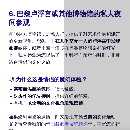
6. 巴黎卢浮宫或其他博物馆的私人夜
间参观
夜间探索博物馆，远离人群，提供了对艺术作品和建筑
的全新视角。想象一下
在几乎空无一人的卢浮宫中发现
蒙娜丽莎
，或者手牵手漫步在奥赛博物馆柔和的灯光
下。私人参观为您提供了一个独特而亲密的时刻，非常
适合情侣的文化之旅。
🌙 为什么这是情侣的魔幻体验？
亲密而温馨的氛围
，适合惊叹。
对杰作的优先接触
，提供详细的解释。
有机会
以全新的文化视角发现巴黎
。
This website uses
cookies
如果您利用您的逗留时间来发现其他
当前的文化活动
We use cookies and your personal data to
呢？请查看我们的**
巴黎必看展览精选
**，丰富您的行
enhance your browsing experience,