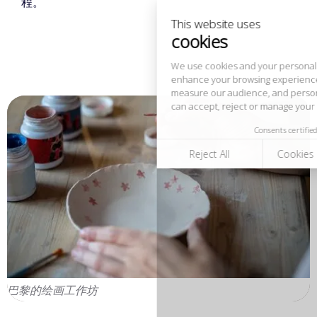
程。
measure our audience, and personalize the ads shown to you. You
can accept, reject or manage your preferences at any time.
Consents certified by
Reject All
Cookies Settings
Accept and close
巴黎的绘画工作坊