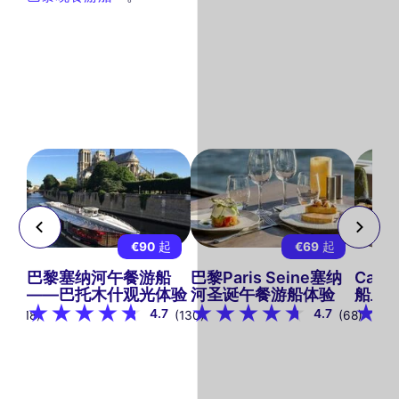
起
€90
起
€69
起
里西
巴黎塞纳河午餐游船
巴黎Paris Seine塞纳
Capit
——巴托木什观光体验
河圣诞午餐游船体验
船上
8
4.7
4.7
(318)
(130)
(68)