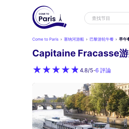
寻找
查找节目
Come to Paris
塞纳河游船
巴黎游轮午餐
早午
Capitaine Fraca
6 評論
4.8
/5
-