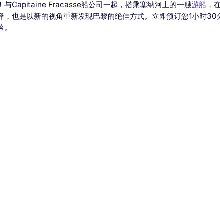
pitaine Fracasse船公司一起，搭乘塞纳河上的一艘
游船
，
择，也是以新的视角重新发现巴黎的绝佳方式。立即预订您1小时30
验。