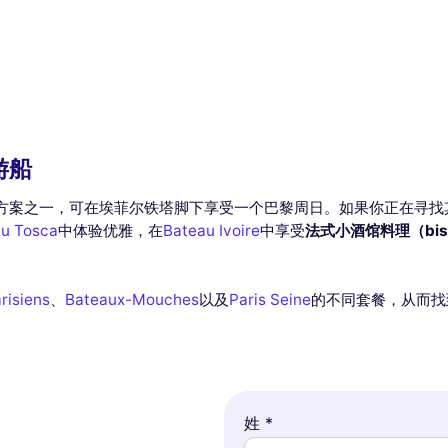
游船
方案之一，可在埃菲尔铁塔脚下享受一个巴黎周日。如果你正在寻找
du Tosca
中体验优雅，在
Bateau Ivoire
中享受
法式小酒馆料理（bist
risiens
、
Bateaux-Mouches
以及
Paris Seine
的不同套餐，从而找
姓 *