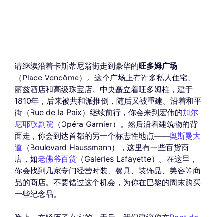
请继续沿着卡斯蒂尼翁街走到豪华的
旺多姆广场
（Place Vendôme）。这个广场上有许多私人住宅、
丽兹酒店和高级珠宝店。中央矗立着旺多姆柱，建于
1810年，后来被共和派推倒，随后又被重建。沿着和平
街（Rue de la Paix）继续前行，你会来到宏伟的
加尔
尼耶歌剧院
（Opéra Garnier）。然后沿着建筑物的背
面走，你会到达首都的另一个标志性地点——
奥斯曼大
道
（Boulevard Haussmann），这里有一些百货商
店，如
老佛爷百货
（Galeries Lafayette）。在这里，
你会找到几家专门经营时装、餐具、装饰品、美容等商
品的商店。不要错过这个机会，为你在巴黎的周末购买
一些纪念品。