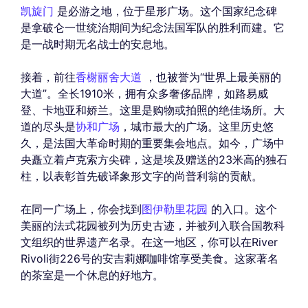
凯旋门
是必游之地，位于星形广场。这个国家纪念碑
是拿破仑一世统治期间为纪念法国军队的胜利而建。它
是一战时期无名战士的安息地。
接着，前往
香榭丽舍大道
，也被誉为“世界上最美丽的
大道”。全长1910米，拥有众多奢侈品牌，如路易威
登、卡地亚和娇兰。这里是购物或拍照的绝佳场所。大
道的尽头是
协和广场
，城市最大的广场。这里历史悠
久，是法国大革命时期的重要集会地点。如今，广场中
央矗立着卢克索方尖碑，这是埃及赠送的23米高的独石
柱，以表彰首先破译象形文字的尚普利翁的贡献。
在同一广场上，你会找到
图伊勒里花园
的入口。这个
美丽的法式花园被列为历史古迹，并被列入联合国教科
文组织的世界遗产名录。在这一地区，你可以在River
Rivoli街226号的安吉莉娜咖啡馆享受美食。这家著名
的茶室是一个休息的好地方。