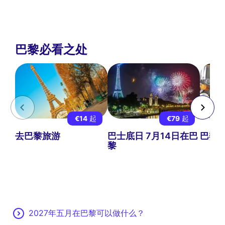
巴黎必看之处
€14
起
€79
起
去巴黎旅游
巴士底日 7月14日在巴
巴黎
黎
2027年五月在巴黎可以做什么？