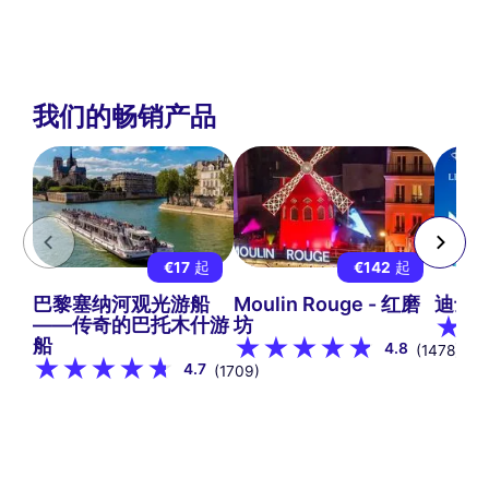
我们的畅销产品
€17
起
€142
起
巴黎塞纳河观光游船
Moulin Rouge - 红磨
迪士
——传奇的巴托木什游
坊
船
4.8
(1478)
4.7
(1709)