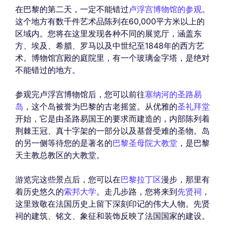
在巴黎的第二天，一定不能错过
卢浮宫博物馆的参观
。
这个地方有数千件艺术品陈列在60,000平方米以上的
区域内。您将在这里发现各种不同的展览厅，涵盖东
方、埃及、希腊、罗马以及中世纪至1848年的西方艺
术。博物馆宫殿的庭院里，有一个玻璃金字塔，是绝对
不能错过的地方。
参观完卢浮宫博物馆后，您可以前往
塞纳河的圣路易
岛
，这个岛被誉为巴黎的古老摇篮。从优雅的
圣礼拜堂
开始，它是由圣路易国王的要求而建造的，内部陈列着
荆棘王冠、真十字架的一部分以及基督受难的圣物。岛
的另一侧等待您的是著名的
巴黎圣母院大教堂
，是巴黎
天主教总教区的大教堂。
游览完这些景点后，您可以在
巴黎拉丁区
漫步，那里有
着历史悠久的
索邦大学
。走几步路，您将来到
先贤祠
，
这里致敬在法国历史上留下深刻印记的伟大人物。先贤
祠的建筑、铭文、象征和装饰反映了法国国家的建设。