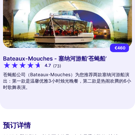
€460
Bateaux-Mouches - 塞纳河游船’苍蝇船’
4.7
(73)
苍蝇船公司（Bateaux-Mouches）为您推荐两款塞纳河游船演
出：第一款是温馨优雅3小时烛光晚餐，第二款是热闹欢腾的6小
时歌舞表演。
预订详情