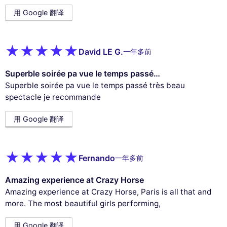
用 Google 翻译
David LE G.
一年多前
Superble soirée pa vue le temps passé…
Superble soirée pa vue le temps passé très beau
spectacle je recommande
用 Google 翻译
Fernando
一年多前
Amazing experience at Crazy Horse
Amazing experience at Crazy Horse, Paris is all that and
more. The most beautiful girls performing,
用 Google 翻译