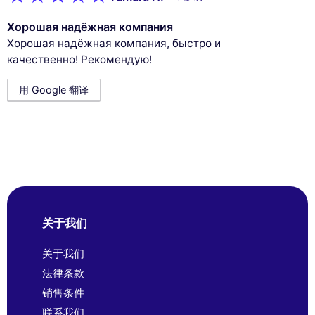
Хорошая надёжная компания
Хорошая надёжная компания, быстро и
качественно! Рекомендую!
用 Google 翻译
关于我们
关于我们
法律条款
销售条件
联系我们