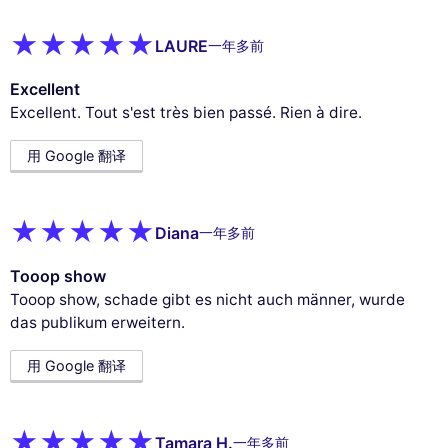
LAURE
一年多前
Excellent
Excellent. Tout s'est très bien passé. Rien à dire.
用 Google 翻译
Diana
一年多前
Tooop show
Tooop show, schade gibt es nicht auch männer, wurde
das publikum erweitern.
用 Google 翻译
Tamara H.
一年多前