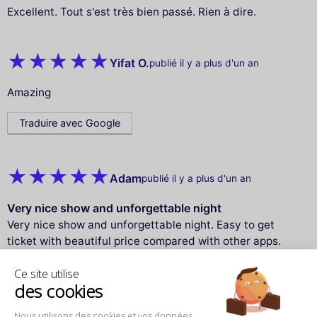
Excellent. Tout s'est très bien passé. Rien à dire.
Yifat O.
publié il y a plus d'un an
Amazing
Traduire avec Google
Adam
publié il y a plus d'un an
Very nice show and unforgettable night
Very nice show and unforgettable night. Easy to get
ticket with beautiful price compared with other apps.
Ce site utilise
Traduire avec Google
des cookies
Nous utilisons des cookies et vos données