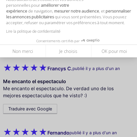
Claudia I.
publié il y a plus d'un an
personnelles pour
améliorer votre
expérience
de navigation,
mesurer notre audience
, et
personnaliser
les annonces publicitaires
qui vous sont présentées. Vous pouvez
Received the tickets immediately and…
accepter, refuser ou paramétrer vos préférences à tout moment.
Received the tickets immediately and the show was
fantastic! Alcohol was not good quality though.
Lire la politique de confidentialité
Consentements certifiés par
Traduire avec Google
Non merci
Je choisis
OK pour moi
Francys C.
publié il y a plus d'un an
Me encanto el espectaculo
Me encanto el espectaculo. De verdad uno de los
mejores espectaculos que he visto? :)
Traduire avec Google
Fernando
publié il y a plus d'un an