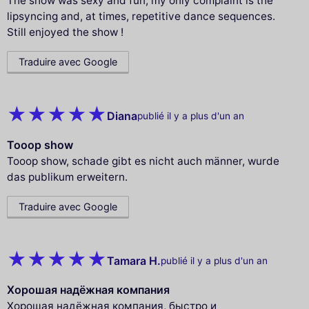
The show was sexy and fun, my only complaint is the
lipsyncing and, at times, repetitive dance sequences.
Still enjoyed the show !
Traduire avec Google
Diana
publié il y a plus d'un an
Tooop show
Tooop show, schade gibt es nicht auch männer, wurde
das publikum erweitern.
Traduire avec Google
Tamara H.
publié il y a plus d'un an
Хорошая надёжная компания
Хорошая надёжная компания, быстро и