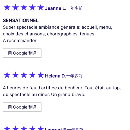
Jeanne L.
一年多前
SENSATIONNEL
Super spectacle ambiance générale: accueil, menu,
choix des chansons, chorégraphies, tenues.
A recommander
用 Google 翻译
Helena D.
一年多前
4 heures de feu d'artifice de bonheur. Tout était au top,
du spectacle au dîner. Un grand bravo.
用 Google 翻译
Laurent F.
一年多前