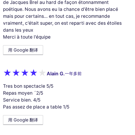
de Jacques Brel au hard de façon étonnamment
poétique. Nous avons eu la chance d'être bien placé
mais pour certains... en tout cas, je recommande
vraiment, c'était super, on est reparti avec des étoiles
dans les yeux
Merci à toute l'équipe
用 Google 翻译
Alain G.
一年多前
Tres bon spectacle 5/5
Repas moyen ´2/5
Service bien. 4/5
Pas assez de place a table 1/5
用 Google 翻译