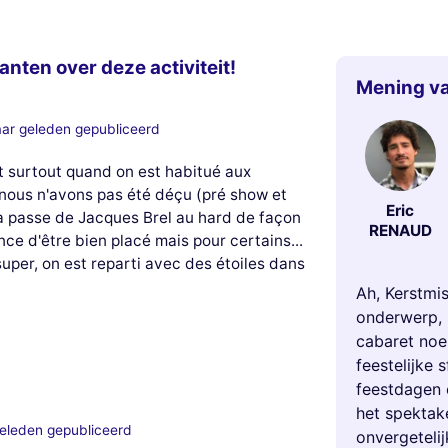
anten over deze activiteit!
Mening va
aar geleden gepubliceerd
t surtout quand on est habitué aux
 nous n'avons pas été déçu (pré show et
Eric
 ça passe de Jacques Brel au hard de façon
RENAUD
e d'être bien placé mais pour certains...
uper, on est reparti avec des étoiles dans
Ah, Kerstmis
onderwerp, 
cabaret noe
feestelijke 
feestdagen 
het spektak
geleden gepubliceerd
onvergetelij