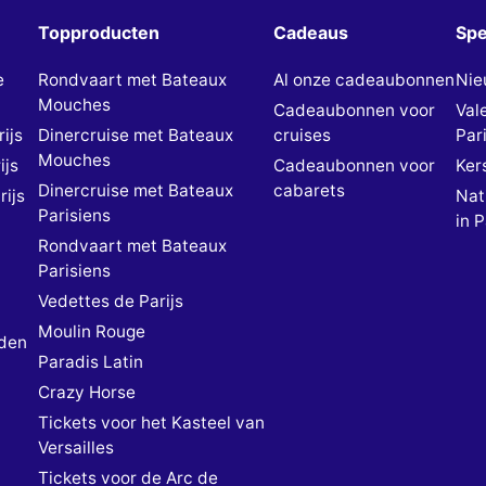
Topproducten
Cadeaus
Spe
e
Rondvaart met Bateaux
Al onze cadeaubonnen
Nie
Mouches
Cadeaubonnen voor
Val
ijs
Dinercruise met Bateaux
cruises
Pari
Mouches
ijs
Cadeaubonnen voor
Kers
Dinercruise met Bateaux
cabarets
rijs
Nat
Parisiens
in P
Rondvaart met Bateaux
Parisiens
Vedettes de Parijs
Moulin Rouge
den
Paradis Latin
Crazy Horse
Tickets voor het Kasteel van
Versailles
Tickets voor de Arc de