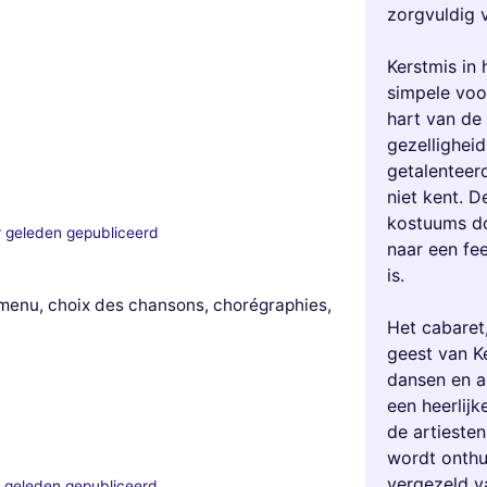
zorgvuldig 
Kerstmis in 
simpele voor
hart van de
gezellighei
getalenteerd
niet kent. 
kostuums do
r geleden gepubliceerd
naar een fe
is.
menu, choix des chansons, chorégraphies,
Het cabaret,
geest van Ke
dansen en a
een heerlij
de artiesten
wordt onthul
vergezeld va
 geleden gepubliceerd