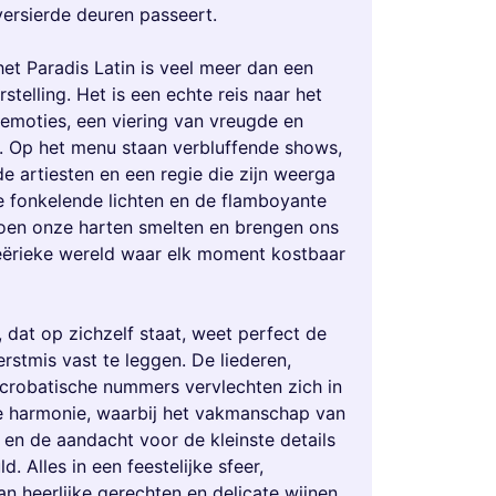
versierde deuren passeert.
het Paradis Latin is veel meer dan een
stelling. Het is een echte reis naar het
 emoties, een viering van vreugde en
d. Op het menu staan verbluffende shows,
e artiesten en een regie die zijn weerga
De fonkelende lichten en de flamboyante
en onze harten smelten en brengen ons
eërieke wereld waar elk moment kostbaar
 dat op zichzelf staat, weet perfect de
rstmis vast te leggen. De liederen,
crobatische nummers vervlechten zich in
ke harmonie, waarbij het vakmanschap van
 en de aandacht voor de kleinste details
d. Alles in een feestelijke sfeer,
n heerlijke gerechten en delicate wijnen,