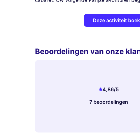
cabaret. Uw volgende Parijse avonturen begi
Deze activiteit boe
Beoordelingen van onze kla
4,86
/5
7 beoordelingen