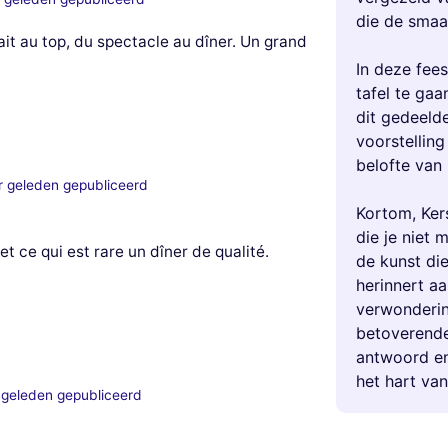
die de smaa
ait au top, du spectacle au dîner. Un grand
In deze fees
tafel te gaa
dit gedeeld
voorstellin
belofte van 
r geleden gepubliceerd
Kortom, Kers
die je niet 
t ce qui est rare un dîner de qualité.
de kunst die
herinnert aa
verwonderin
betoverende 
antwoord en
het hart van
 geleden gepubliceerd