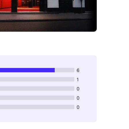
6
1
0
0
0