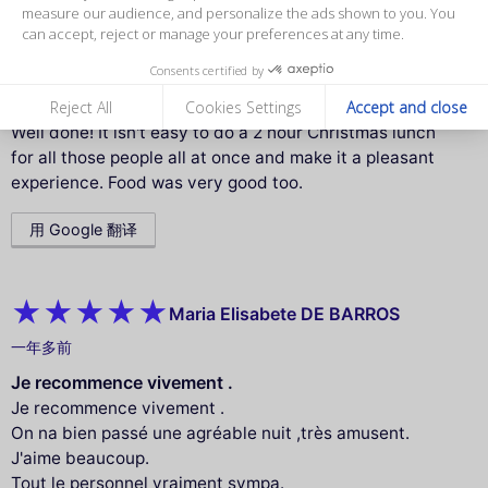
measure our audience, and personalize the ads shown to you. You
can accept, reject or manage your preferences at any time.
John B.
一年多前
Consents certified by
Well done
Reject All
Cookies Settings
Accept and close
Well done! It isn't easy to do a 2 hour Christmas lunch
for all those people all at once and make it a pleasant
experience. Food was very good too.
用 Google 翻译
Maria Elisabete DE BARROS
一年多前
Je recommence vivement .
Je recommence vivement .
On na bien passé une agréable nuit ,très amusent.
J'aime beaucoup.
Tout le personnel vraiment sympa.