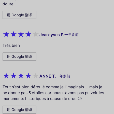
doute!
用 Google 翻译
Jean-yves P.
一年多前
Très bien
用 Google 翻译
ANNE T.
一年多前
Tout s’est bien déroulé comme je l’imaginais … mais je
ne donne pas 5 étoiles car nous n’avons pas pu voir les
monuments historiques à cause de crue 🙁
用 Google 翻译