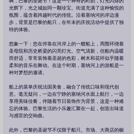
啊，巴黎的圣诞节！这是一个神奇的时刻，灯光闪烁的
光辉下，光之城如同一颗珍宝。街道充满了这种愉悦的
氛围，蕴含着跨越时代的传统。沿着塞纳河的岸边漫
步，背景是巴黎的船只，在年末的庆祝活动中提供了独
特的体验。
想象一下：您在停靠在河岸上的一艘船上，周围环绕着
圣母院和历史桥梁的闪亮灯光。空气清新，但船内温暖
而舒适，常常装饰着圣诞的色彩，树木和花环似乎随着
柔和的音乐在舞动。在这个时期，塞纳河上的游船是一
种对梦想的邀请。
船上的菜单庆祝法国美食，融合了传统口味和现代创
意。毫无疑问，一边在宁静的塞纳河水面上航行，一边
享用美味佳肴，伴随着节日装饰作为背景，这是一种难
忘的体验。巴黎生活的小乐趣汇聚在一起，创造出味道
与感官的交响曲。
此外，巴黎的圣诞节不仅限于船只。市场、大商店的橱