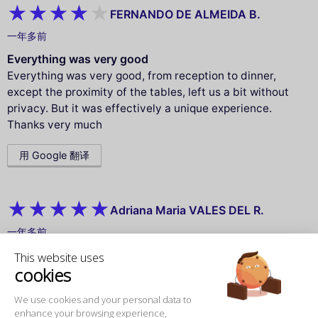
FERNANDO DE ALMEIDA B.
一年多前
Everything was very good
Everything was very good, from reception to dinner,
except the proximity of the tables, left us a bit without
privacy. But it was effectively a unique experience.
Thanks very much
用 Google 翻译
Adriana Maria VALES DEL R.
一年多前
Excelente todo !
This website uses
cookies
Excelente todo !! Una experiencia increíble !!
We use cookies and your personal data to
用 Google 翻译
enhance your browsing experience,