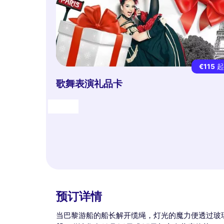
€115
歌舞表演礼品卡
礼物
预订详情
当巴黎游船的船长解开缆绳，灯光的魔力便透过玻