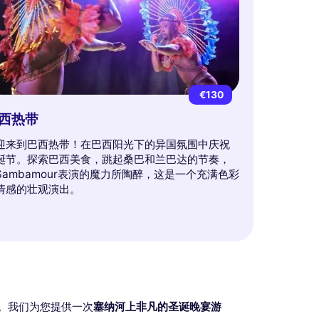
€130
西热带
迎来到巴西热带！在巴西阳光下的异国氛围中庆祝
诞节。探索巴西美食，跳起桑巴和兰巴达的节奏，
Sambamour表演的魔力所陶醉，这是一个充满色彩
情感的壮观演出。
。我们为您提供一次
塞纳河上非凡的圣诞晚宴游