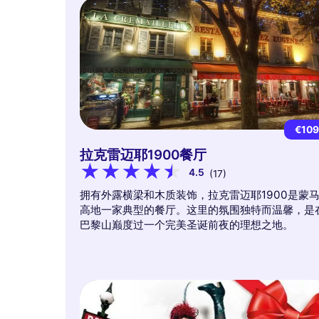
€10
拉克雷迈耶1900餐厅
4.5
(17)
拥有外露横梁和木质装饰，拉克雷迈耶1900是蒙
高地一家典型的餐厅。这里的氛围独特而温馨，是
巴黎山巅度过一个完美圣诞前夜的理想之地。