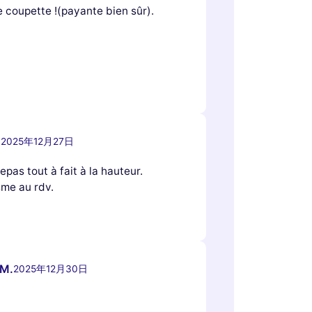
e coupette !(payante bien sûr).
.
2025年12月27日
pas tout à fait à la hauteur.
sme au rdv.
 M.
2025年12月30日