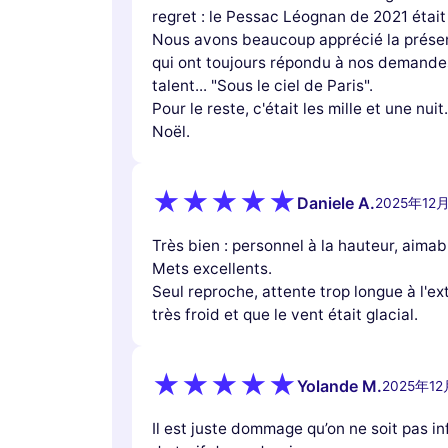
regret : le Pessac Léognan de 2021 était
Nous avons beaucoup apprécié la prése
qui ont toujours répondu à nos demandes
talent... "Sous le ciel de Paris".
Pour le reste, c'était les mille et une nuit
Noël.
Daniele A.
2025年12
Très bien : personnel à la hauteur, aimabl
Mets excellents.
Seul reproche, attente trop longue à l'exté
très froid et que le vent était glacial.
Yolande M.
2025年1
Il est juste dommage qu’on ne soit pas i