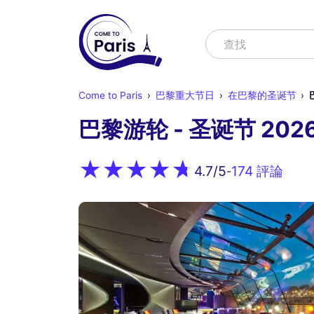
寻找
查找节目
Come to Paris
巴黎重大节日
在巴黎的圣诞节
巴黎游轮 - 圣诞节 202
174 評論
4.7
/5
-