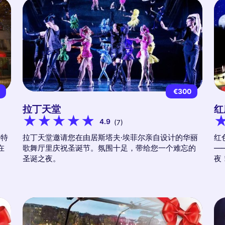
9
€300
拉丁天堂
红
4.9
(7)
马特
拉丁天堂邀请您在由居斯塔夫·埃菲尔亲自设计的华丽
红
在
歌舞厅里庆祝圣诞节。氛围十足，带给您一个难忘的
—
圣诞之夜。
夜