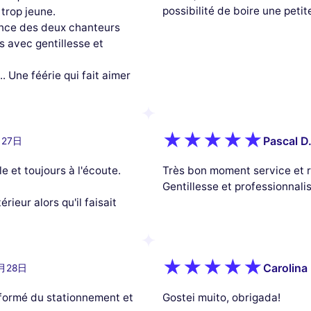
possibilité de boire une petit
 trop jeune.
nce des deux chanteurs
 avec gentillesse et
... Une féérie qui fait aimer
Pascal D
月27日
e et toujours à l'écoute.
Très bon moment service et re
Gentillesse et professionnali
rieur alors qu'il faisait
Carolina
2月28日
nformé du stationnement et
Gostei muito, obrigada!