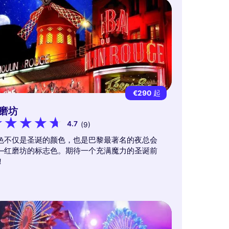
€290
起
磨坊
4.7
(9)
色不仅是圣诞的颜色，也是巴黎最著名的夜总会
—红磨坊的标志色。期待一个充满魔力的圣诞前
！