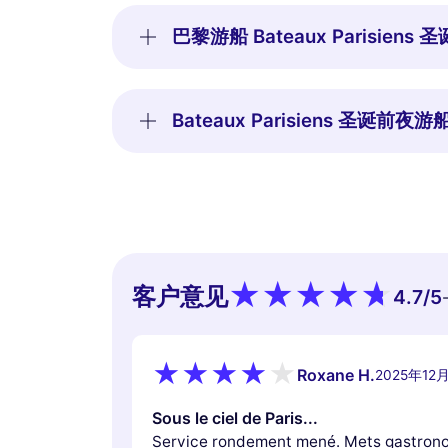
巴黎游船 Bateaux Parisie
Bateaux Parisiens 圣诞
客户意见
4.7
/5
Roxane H.
2025年12
Sous le ciel de Paris...
Service rondement mené. Mets gastrono