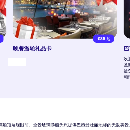
起
€85
起
晚餐游轮礼品卡
巴
欢
礼物
圣
被
和
璃船顶展现眼前。全景玻璃游船为您提供巴黎最壮丽地标的无敌美景