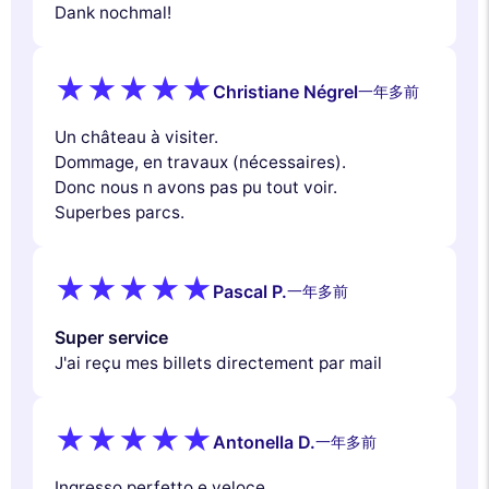
Dank nochmal!
Christiane Négrel
一年多前
Un château à visiter.
Dommage, en travaux (nécessaires).
Donc nous n avons pas pu tout voir.
Superbes parcs.
Pascal P.
一年多前
Super service
J'ai reçu mes billets directement par mail
Antonella D.
一年多前
Ingresso perfetto e veloce