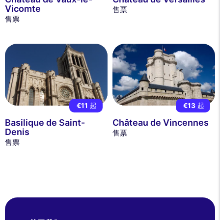
Vicomte
售票
售票
€11
起
€13
起
Basilique de Saint-
Château de Vincennes
Denis
售票
售票