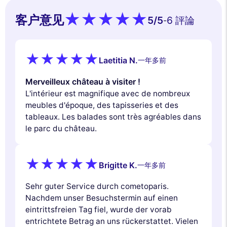
客户意见
5
/5
6 評論
-
Laetitia N.
一年多前
Merveilleux château à visiter !
L'intérieur est magnifique avec de nombreux
meubles d'époque, des tapisseries et des
tableaux. Les balades sont très agréables dans
le parc du château.
Brigitte K.
一年多前
Sehr guter Service durch cometoparis.
Nachdem unser Besuchstermin auf einen
eintrittsfreien Tag fiel, wurde der vorab
entrichtete Betrag an uns rückerstattet. Vielen