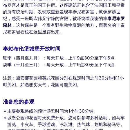
布罗宫才是真正的国王住所。这座建筑群包含了法国国王和皇帝
的所有统治时期。发现或重新发现丰泰尼布罗宫，就像穿越世
纪，感受一座既宏伟又宁静的宫殿，被环绕着茂密的
丰泰尼布罗
森林
，这片森林是一个富有野生动物资源的地方，而著名的丰泰
尼布罗岩石也在这里显露出来。
奉勅布伦堡城堡开放时间
旺季（四月至九月）：每天开放，上午9点30分至下午6点
淡季（十月至三月）：每天开放，上午9点30分至下午5点
注意：黛安娜花园和英式花园分别在规定时间之前30分钟和1小
时关闭。如遇恶劣天气，花园可能关闭。
准备您的参观
主要参观路线的预计游览时间为1小时30分钟。
城堡公园和花园每天免费开放。您可以参与多种活动，如马车
游览、小火车、手球游戏、冰淇淋、热气球、划船和骑马等。