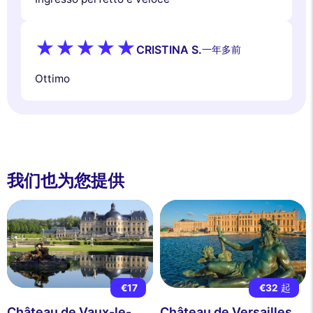
CRISTINA S.
一年多前
Ottimo
我们也为您提供
€17
€32
起
Château de Vaux-le-
Château de Versailles