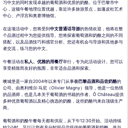
习中文的同时发现卓越的葡萄酒和优质的奶酪。位于巴黎市中
心，这顿午餐地理位置优越，靠近许多旅游景点，如蓬皮杜艺术
中心、卢浮宫和奥赛博物馆。
在这项活动中，您将受到
中文普通话导游
的热情欢迎，他将在整
个品酒过程中为您提供指导。您将探索葡萄酒和奶酪之间的不同
搭配，以及品酒技巧和感官分析。您还有机会与导游和其他参与
者交流，练习您的中文。
午餐活动在
私人、优雅的用餐厅
举行，专为此活动设计。您可以
享受精致而友好的氛围，非常适合品酒和探索。
噢城堡是一家自2004年以来专门从事
在巴黎品酒和品尝奶酪
的
公司。由奥利维尔·马尼（Olivier Magny）领导，他是一位热情
的品酒师，也是几本关于葡萄酒的书籍的作者。Ô Château提供
多种优质葡萄酒以及精心挑选的奶酪，这些奶酪均来自顶级生产
商。
葡萄酒和奶酪午餐每天都有供应，从下午12:30开始。活动持续
约2小时，足以让您有充分时间品尝提供的葡萄酒和奶酪，并与