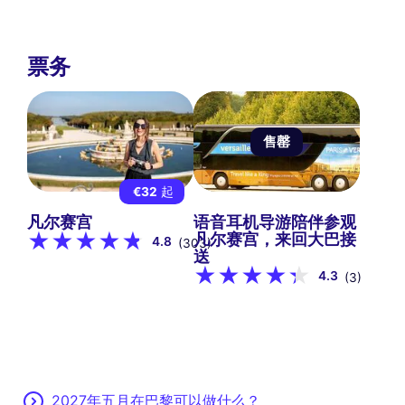
票务
售罄
€32
起
凡尔赛宫
语音耳机导游陪伴参观
凡尔赛宫，来回大巴接
4.8
(303)
送
4.3
(3)
2027年五月在巴黎可以做什么？