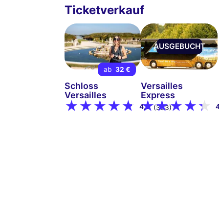
Ticketverkauf
AUSGEBUCHT
ab
32 €
Schloss
Versailles
Versailles
Express
4,8
(303)