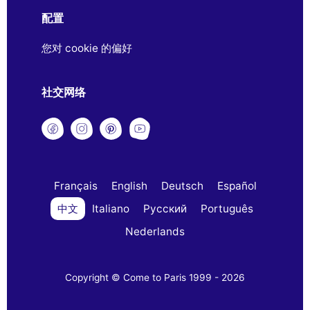
配置
您对 cookie 的偏好
社交网络
Français
English
Deutsch
Español
中文
Italiano
Русский
Português
Nederlands
Copyright © Come to Paris 1999 - 2026