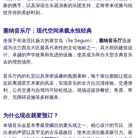
家的携手，以及深谙古乐器演奏的乐团支持，定将带来优雅与炫
技并存的美妙时刻。
塞纳音乐厅：现代空间承载永恒经典
坐落于布洛涅比扬古的塞甘岛（Île Seguin），
塞纳音乐厅
迅速
成为法兰西岛大区最具代表性的文化地标之一。其大胆的建筑设
计、卓越的声学效果和先进的设施，使其成为举办大型古典音乐
会的理想场所。
音乐厅内的礼堂以其亲密温馨的氛围著称，每个座位都能让观众
近距离感受艺术家的风采，实现音乐的全方位沉浸体验。交通便
利，公共交通与自驾均可轻松抵达。现场还提供餐饮、售票、寄
存、无障碍设施等多样服务。
为什么现在就要预订？
本场音乐会是本季最受瞩目的重头戏之一。精心设计的节目、演
出者的声望以及罕见的古乐器曲目，使本次演出极具吸引力。座