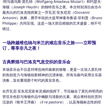
·阿马德乌斯·莫扎特（Wolfgang Amadeus Mozart）和约瑟夫·
海顿（Joseph Haydn）的独特音乐之夜。本次特别演出由当今
最杰出的巴洛克指挥家之一乔瓦尼·安东尼尼（Giovanni
Antonini）执棒，携手年轻的大提琴神童布鲁诺·菲利普（Bruno
Philippe）共同呈现。这是一场大胆且精致的艺术盛宴，绝不可
错过。
一场跨越维也纳与米兰的难忘音乐之旅——立即预
订，尊享非凡之夜！
古典辉煌与巴洛克气息交织的音乐会
本场音乐会不仅是对维也纳作曲家的致敬，更是一次深入莫扎特
炽热创造力与海顿创新精神的沉浸体验。所有乐曲均采用古乐器
演奏，旨在重现那个时代的真实音色。
在乔瓦尼·安东尼尼富有灵感的指挥下，节目融合了莫扎特明亮的
管弦乐色彩与海顿作品中幽默与清新的元素。观众将特别欣赏到
活泼的《牧羊王序曲》（
Il re pastore
），以及海顿标志性的经