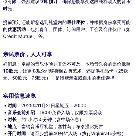
位有限，强烈建议
立即预订
，确保您能享受这段纯粹动人的音乐
This website uses
时光。
cookies
提前预订还能帮您选到礼堂内的
最佳座位
，并根据身份享受可能
We use cookies and your personal data to enhance your browsing
的
优惠活动
，包括青年、团体、订阅用户、工会及合作伙伴（如
experience, measure our audience, and personalize the ads shown to
Crédit Mutuel）等。
you. You can accept, reject or manage your preferences at any time.
Consents certified by
亲民票价，人人可享
Reject All
Cookies Settings
Accept and close
好消息：卓越的音乐体验并非遥不可及。本场音乐会的票价低至
10欧元
，让更多观众能够接触古典艺术。还提供礼品卡（25欧
元、50欧元、75欧元），是馈赠亲友或自用的极佳选择。
实用信息速览
时间
：2025年11月21日星期五，20:00
音乐会前介绍
：19:00免费入场，仅限持票观众
时长
：约1小时50分钟（含中场休息）
地点
：塞纳音乐厅礼堂，塞甘岛，布洛涅比扬古
开门时间
：请至少提前40分钟入场（执行Vigipirate安检）