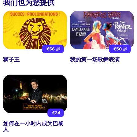
我们也为您提供
€56
起
€50
起
狮子王
我的第一场歌舞表演
€24
如何在一小时内成为巴黎
人