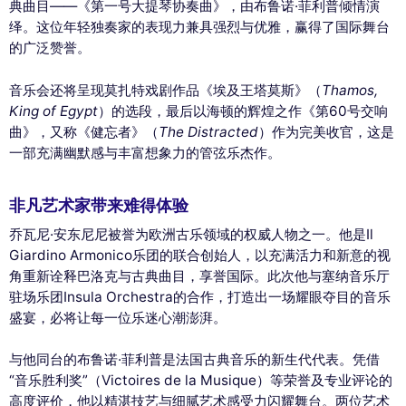
典曲目——《第一号大提琴协奏曲》，由布鲁诺·菲利普倾情演
绎。这位年轻独奏家的表现力兼具强烈与优雅，赢得了国际舞台
的广泛赞誉。
音乐会还将呈现莫扎特戏剧作品《埃及王塔莫斯》（
Thamos,
King of Egypt
）的选段，最后以海顿的辉煌之作《第60号交响
曲》，又称《健忘者》（
The Distracted
）作为完美收官，这是
一部充满幽默感与丰富想象力的管弦乐杰作。
非凡艺术家带来难得体验
乔瓦尼·安东尼尼被誉为欧洲古乐领域的权威人物之一。他是Il
Giardino Armonico乐团的联合创始人，以充满活力和新意的视
角重新诠释巴洛克与古典曲目，享誉国际。此次他与塞纳音乐厅
驻场乐团Insula Orchestra的合作，打造出一场耀眼夺目的音乐
盛宴，必将让每一位乐迷心潮澎湃。
与他同台的布鲁诺·菲利普是法国古典音乐的新生代代表。凭借
“音乐胜利奖”（Victoires de la Musique）等荣誉及专业评论的
高度评价，他以精湛技艺与细腻艺术感受力闪耀舞台。两位艺术