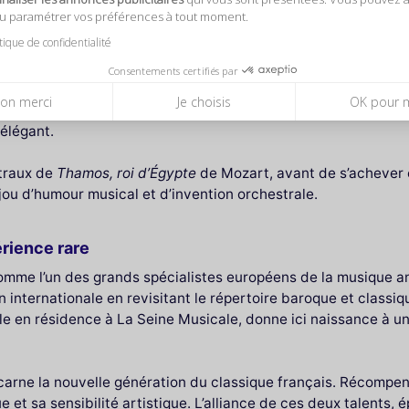
mpositeurs viennois. Il s'agit d’une immersion dans la créati
ou paramétrer vos préférences à tout moment.
ments anciens pour raviver l’authenticité sonore de leur époque
itique de confidentialité
ni, le programme mêle les couleurs orchestrales lumineuses de
Consentements certifiés par
ment découvrir la pétillante ouverture de
Il re pastore
, suivi
on merci
Je choisis
OK pour 
e, interprétée par Bruno Philippe. L’expressivité de ce jeune 
 élégant.
âtraux de
Thamos, roi d’Égypte
de Mozart, avant de s’achever e
ijou d’humour musical et d’invention orchestrale.
érience rare
comme l’un des grands spécialistes européens de la musique a
n internationale en revisitant le répertoire baroque et classi
ble en résidence à La Seine Musicale, donne ici naissance à 
incarne la nouvelle génération du classique français. Récompen
ique et sa sensibilité artistique. L’alliance de ces deux talents