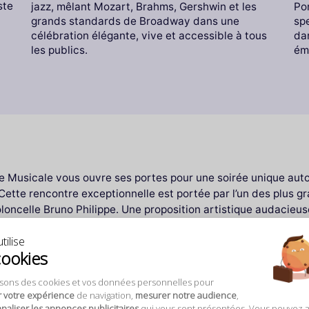
ste
jazz, mêlant Mozart, Brahms, Gershwin et les
Pon
grands standards de Broadway dans une
spe
célébration élégante, vive et accessible à tous
da
les publics.
ém
 Musicale vous ouvre ses portes pour une soirée unique auto
te rencontre exceptionnelle est portée par l’un des plus g
oncelle Bruno Philippe. Une proposition artistique audacieus
tilise
enne et Milan – Réservez votre place pour une soiré
cookies
isons des cookies et vos données personnelles pour
uffle baroque
r votre expérience
de navigation,
mesurer notre audience
,
aliser les annonces publicitaires
qui vous sont présentées. Vous pouvez 