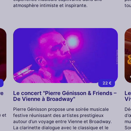
atmosphère intimiste et inspirante.
tou
€
22 €
re
Le concert "Pierre Génisson & Friends –
Le
De Vienne à Broadway"
Vi
Pierre Génisson propose une soirée musicale
Dé
é et
festive réunissant des artistes prestigieux
d’
autour d’un voyage entre Vienne et Broadway.
mus
La clarinette dialogue avec le classique et le
So