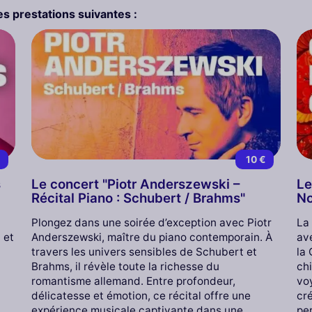
s prestations suivantes :
€
10 €
s
Le concert "Piotr Anderszewski –
Le
Récital Piano : Schubert / Brahms"
No
Plongez dans une soirée d’exception avec Piotr
La
 et
Anderszewski, maître du piano contemporain. À
av
travers les univers sensibles de Schubert et
la 
Brahms, il révèle toute la richesse du
chi
romantisme allemand. Entre profondeur,
vo
délicatesse et émotion, ce récital offre une
cr
expérience musicale captivante dans une
pe