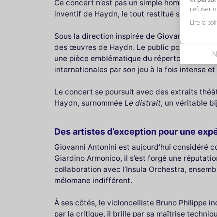
Ce concert n’est pas un simple hommage aux co
refuser 
inventif de Haydn, le tout restitué sur instru
Lire la pol
Sous la direction inspirée de Giovanni Antoni
des œuvres de Haydn. Le public pourra notam
N
une pièce emblématique du répertoire classiqu
internationales par son jeu à la fois intense et
Le concert se poursuit avec des extraits thé
Haydn, surnommée
Le distrait
, un véritable b
Des artistes d’exception pour une exp
Giovanni Antonini est aujourd’hui considéré 
Giardino Armonico, il s’est forgé une réputatio
collaboration avec l’Insula Orchestra, ensem
mélomane indifférent.
À ses côtés, le violoncelliste Bruno Philippe 
par la critique, il brille par sa maîtrise techn