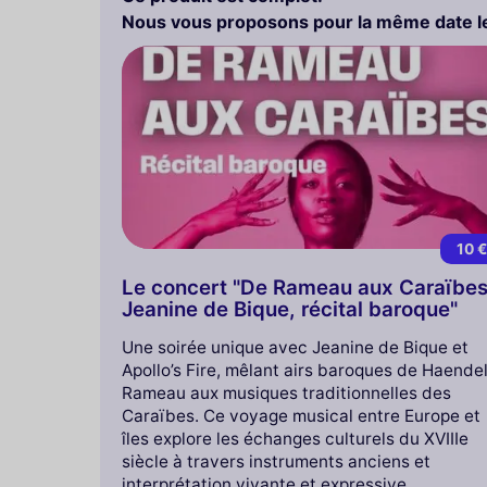
Nous vous proposons pour la même date le
10 
Le concert "De Rameau aux Caraïbe
Jeanine de Bique, récital baroque"
Une soirée unique avec Jeanine de Bique et
Apollo’s Fire, mêlant airs baroques de Haendel
Rameau aux musiques traditionnelles des
Caraïbes. Ce voyage musical entre Europe et
îles explore les échanges culturels du XVIIIe
siècle à travers instruments anciens et
interprétation vivante et expressive.