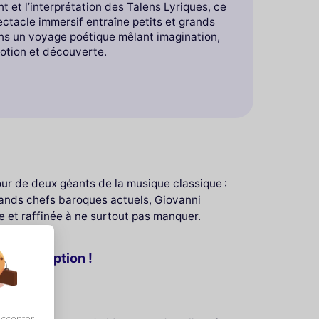
t et l’interprétation des Talens Lyriques, ce
ctacle immersif entraîne petits et grands
ns un voyage poétique mêlant imagination,
otion et découverte.
ur de deux géants de la musique classique :
rands chefs baroques actuels, Giovanni
e et raffinée à ne surtout pas manquer.
e d’exception !
accepter,