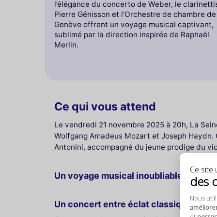
l’élégance du concerto de Weber, le clarinetti
Pierre Génisson et l’Orchestre de chambre de
Genève offrent un voyage musical captivant,
sublimé par la direction inspirée de Raphaël
Merlin.
Ce qui vous attend
Le vendredi 21 novembre 2025 à 20h, La Seine
Wolfgang Amadeus Mozart et Joseph Haydn. Cet
Antonini, accompagné du jeune prodige du viol
Ce site u
Un voyage musical inoubliable entre Vi
des 
Nous util
Un concert entre éclat classique et so
améliore
et
personn