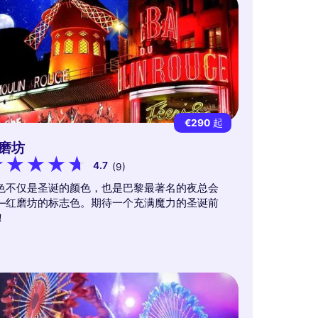
€290
起
磨坊
4.7
(9)
色不仅是圣诞的颜色，也是巴黎最著名的夜总会
—红磨坊的标志色。期待一个充满魔力的圣诞前
！