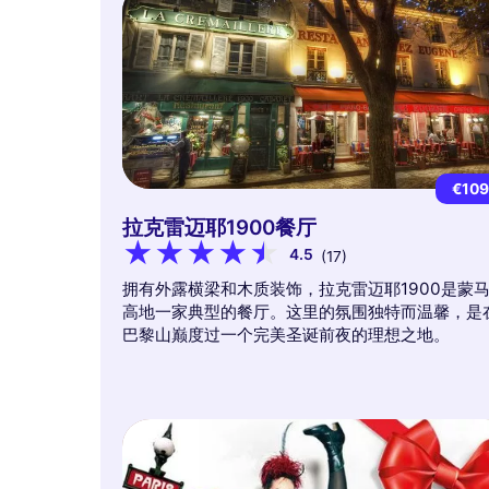
€10
拉克雷迈耶1900餐厅
4.5
(17)
拥有外露横梁和木质装饰，拉克雷迈耶1900是蒙
高地一家典型的餐厅。这里的氛围独特而温馨，是
巴黎山巅度过一个完美圣诞前夜的理想之地。