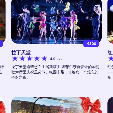
9
€300
拉丁天堂
红
4.9
(7)
马特
拉丁天堂邀请您在由居斯塔夫·埃菲尔亲自设计的华丽
红
在
歌舞厅里庆祝圣诞节。氛围十足，带给您一个难忘的
—
圣诞之夜。
夜