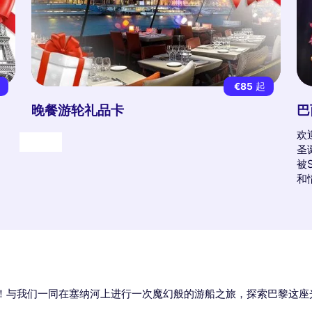
起
€85
起
晚餐游轮礼品卡
巴
欢
礼物
圣
被
和
！与我们一同在塞纳河上进行一次魔幻般的游船之旅，探索巴黎这座