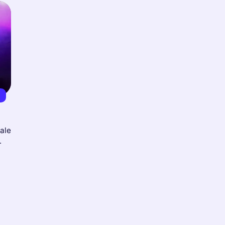
0
tale
.