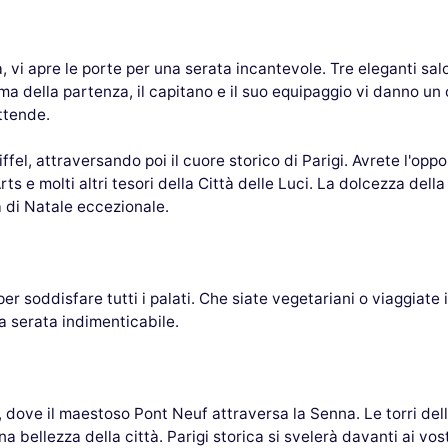
, vi apre le porte per una serata incantevole. Tre eleganti salo
ima della partenza, il capitano e il suo equipaggio vi danno u
ttende.
Eiffel, attraversando poi il cuore storico di Parigi. Avrete l'op
s e molti altri tesori della Città delle Luci. La dolcezza della
a di Natale eccezionale.
er soddisfare tutti i palati. Che siate vegetariani o viaggiate 
a serata indimenticabile.
té, dove il maestoso Pont Neuf attraversa la Senna. Le torri de
na bellezza della città. Parigi storica si svelerà davanti ai vost