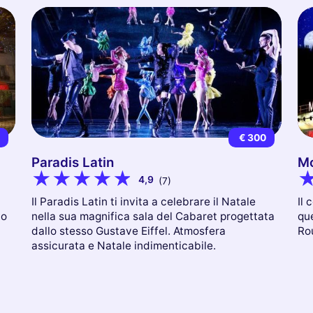
9
€ 300
Paradis Latin
Mo
4,9
(7)
Il Paradis Latin ti invita a celebrare il Natale
Il 
co
nella sua magnifica sala del Cabaret progettata
que
dallo stesso Gustave Eiffel. Atmosfera
Ro
assicurata e Natale indimenticabile.