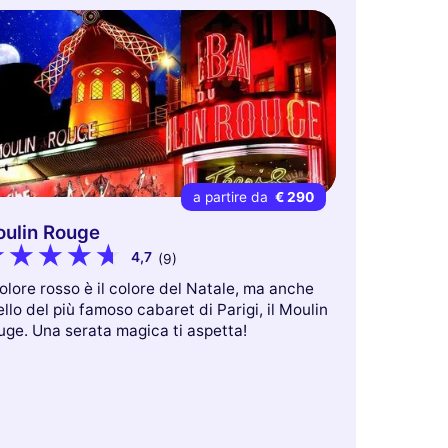
a partire da
€ 290
ulin Rouge
4,7
(9)
colore rosso è il colore del Natale, ma anche
llo del più famoso cabaret di Parigi, il Moulin
uge. Una serata magica ti aspetta!