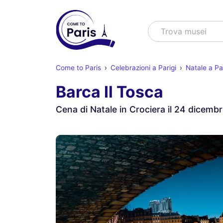
Cercare
Trova s
Come to Paris
Celebrazioni a Parigi
Natale a Par
Barca Il Tosca
Cena di Natale in Crociera il 24 dicemb