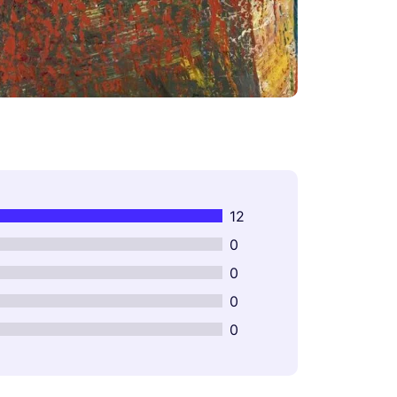
12
0
0
0
0