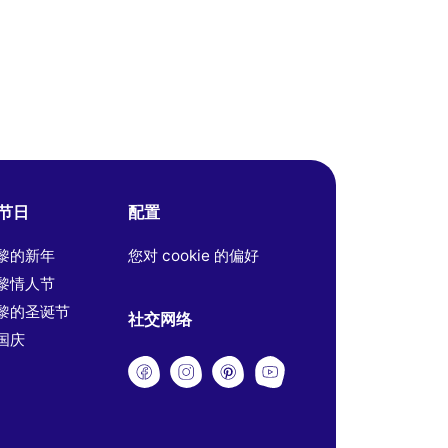
节日
配置
黎的新年
您对 cookie 的偏好
黎情人节
黎的圣诞节
社交网络
国庆