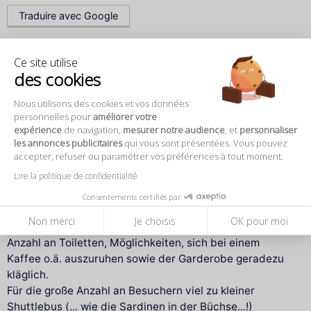
Traduire avec Google
Ce site utilise
Barbara S.
8 février 2026
des cookies
Pluspunkte:
Nous utilisons des cookies et vos données
Der Besuch übertraf alle Erwartungen !
personnelles pour
améliorer votre
expérience
de navigation,
mesurer notre audience
, et
personnaliser
Zwei Giganten sind hier vereint. Perfekte Organisation
les annonces publicitaires
qui vous sont présentées. Vous pouvez
mit überaus zuvorkommendem und hilfsbereiten
accepter, refuser ou paramétrer vos préférences à tout moment.
Personal. Die Ausstellung ist sehr übersichtlich und klar
Lire la politique de confidentialité
gegliedert.
Consentements certifiés par
Minuspunkte:
Non merci
Je choisis
OK pour moi
Im Verhältnis zur großen Anzahl von Besuchern ist die
Anzahl an Toiletten, Möglichkeiten, sich bei einem
Kaffee o.ä. auszuruhen sowie der Garderobe geradezu
kläglich.
Für die große Anzahl an Besuchern viel zu kleiner
Shuttlebus (... wie die Sardinen in der Büchse...!)