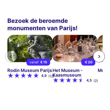
Bezoek de beroemde
monumenten van Parijs!
vanaf
€ 15
€ 20
Rodin Museum Parijs
Het Museum -
Mont
Kaasmuseum
4,9
(12)
4,5
(2)