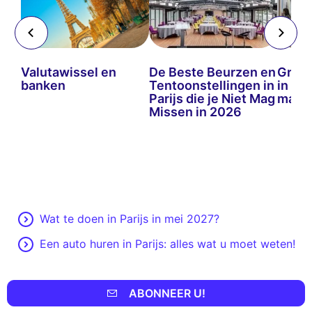
Valutawissel en
De Beste Beurzen en
Grot
or
banken
Tentoonstellingen in
in Par
Parijs die je Niet Mag
mag j
d
Missen in 2026
Wat te doen in Parijs in mei 2027?
Een auto huren in Parijs: alles wat u moet weten!
ABONNEER U!