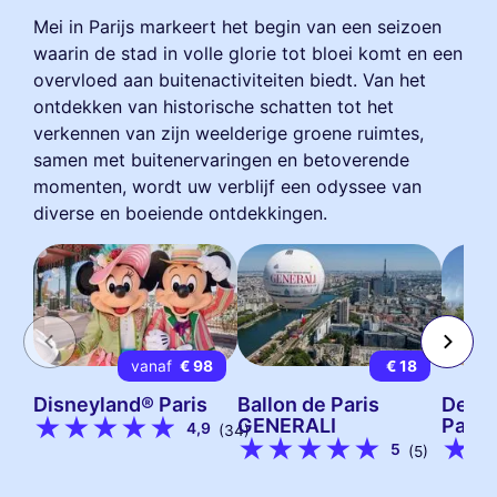
Mei in Parijs markeert het begin van een seizoen
waarin de stad in volle glorie tot bloei komt en een
overvloed aan buitenactiviteiten biedt. Van het
ontdekken van historische schatten tot het
verkennen van zijn weelderige groene ruimtes,
samen met buitenervaringen en betoverende
momenten, wordt uw verblijf een odyssee van
diverse en boeiende ontdekkingen.
vanaf
€ 98
€ 18
Disneyland® Paris
Ballon de Paris
De di
GENERALI
Parijs
4,9
(34)
5
(5)