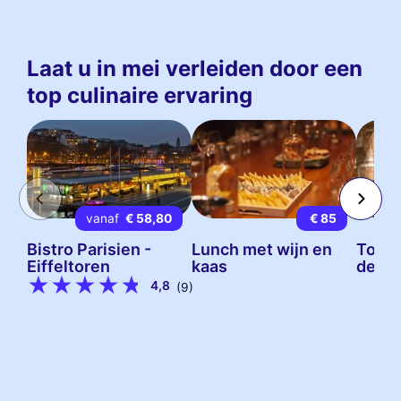
Laat u in mei verleiden door een
top culinaire ervaring
vanaf
€ 58,80
€ 85
Bistro Parisien -
Lunch met wijn en
Tour 
Eiffeltoren
kaas
de Wi
4,8
(9)