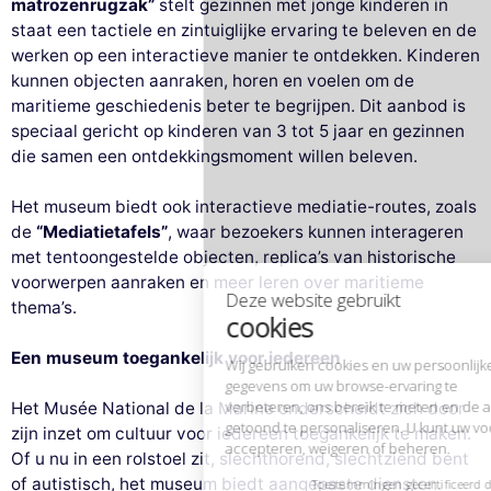
matrozenrugzak”
stelt gezinnen met jonge kinderen in
staat een tactiele en zintuiglijke ervaring te beleven en de
werken op een interactieve manier te ontdekken. Kinderen
kunnen objecten aanraken, horen en voelen om de
maritieme geschiedenis beter te begrijpen. Dit aanbod is
speciaal gericht op kinderen van 3 tot 5 jaar en gezinnen
Deze website gebruikt
die samen een ontdekkingsmoment willen beleven.
cookies
Het museum biedt ook interactieve mediatie-routes, zoals
Wij gebruiken cookies en uw persoonlijke
de
“Mediatietafels”
, waar bezoekers kunnen interageren
gegevens om uw browse-ervaring te
met tentoongestelde objecten, replica’s van historische
verbeteren, ons bereik te meten en de advertenties die u worden
voorwerpen aanraken en meer leren over maritieme
getoond te personaliseren. U kunt uw voorkeuren op elk moment
accepteren, weigeren of beheren.
thema’s.
Toestemmingen gecertificeerd door
Een museum toegankelijk voor iedereen
Nooit!
Laat me zien
Dit is ok voor mik
Het Musée National de la Marine onderscheidt zich door
zijn inzet om cultuur voor iedereen toegankelijk te maken.
Of u nu in een rolstoel zit, slechthorend, slechtziend bent
of autistisch, het museum biedt aangepaste diensten.