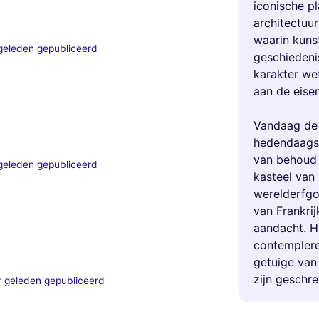
iconische pl
architectuur
waarin kuns
geleden gepubliceerd
geschiedeni
karakter we
aan de eisen
Vandaag de 
hedendaagse
van behoud 
geleden gepubliceerd
kasteel va
werelderfgo
van Frankri
aandacht. H
contempleren
getuige van
zijn geschre
r geleden gepubliceerd