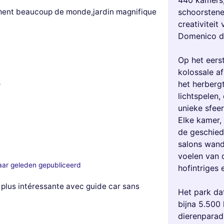
440 kamers,
iment beaucoup de monde,jardin magnifique
schoorstene
creativiteit
Domenico d
Op het eerst
kolossale a
het herberg
5
lichtspelen,
unieke sfeer
Elke kamer, 
de geschied
salons wand
voelen van 
aar geleden gepubliceerd
hofintriges 
 plus intéressante avec guide car sans
Het park dat
bijna 5.500 
dierenparad