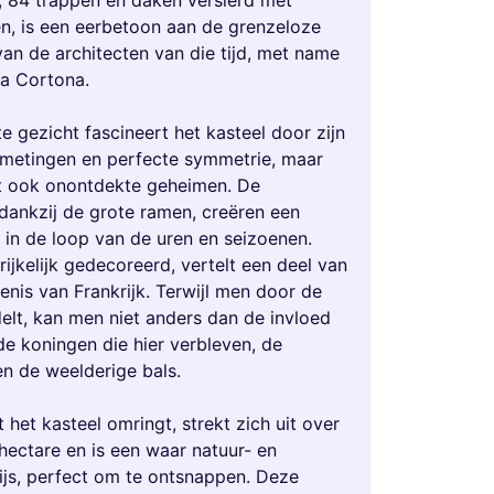
 84 trappen en daken versierd met
n, is een eerbetoon aan de grenzeloze
 van de architecten van die tijd, met name
a Cortona.
e gezicht fascineert het kasteel door zijn
fmetingen en perfecte symmetrie, maar
t ook onontdekte geheimen. De
 dankzij de grote ramen, creëren een
 in de loop van de uren en seizoenen.
rijkelijk gedecoreerd, vertelt een deel van
enis van Frankrijk. Terwijl men door de
elt, kan men niet anders dan de invloed
de koningen die hier verbleven, de
en de weelderige bals.
 het kasteel omringt, strekt zich uit over
hectare en is een waar natuur- en
ijs, perfect om te ontsnappen. Deze