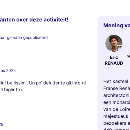
anten over deze activiteit!
Mening va
aar geleden gepubliceerd
w
Eric
RENAUD
tus 2025
Het kasteel
ni bellissimi. Un po’ deludente gli interni
Franse Rena
l biglietto
architecton
een monarch
van de Loir
majestueus r
bezoekers a
25