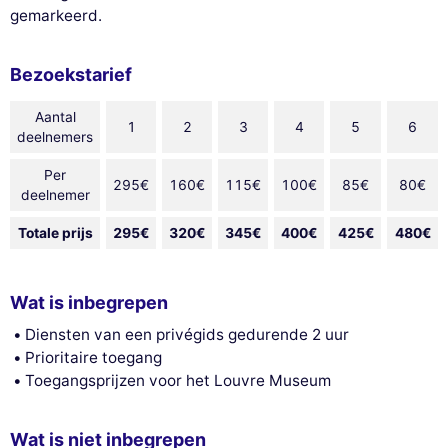
gemarkeerd.
Bezoekstarief
Aantal
1
2
3
4
5
6
deelnemers
Per
295€
160€
115€
100€
85€
80€
deelnemer
Totale prijs
295€
320€
345€
400€
425€
480€
Wat is inbegrepen
Diensten van een privégids gedurende 2 uur
Prioritaire toegang
Toegangsprijzen voor het Louvre Museum
Wat is niet inbegrepen