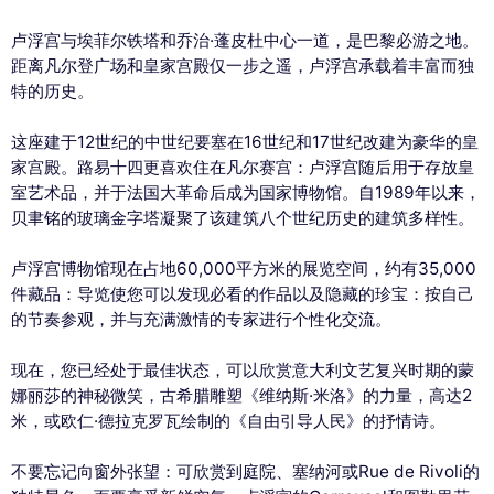
卢浮宫与埃菲尔铁塔和乔治·蓬皮杜中心一道，是巴黎必游之地。
距离凡尔登广场和皇家宫殿仅一步之遥，卢浮宫承载着丰富而独
特的历史。
这座建于12世纪的中世纪要塞在16世纪和17世纪改建为豪华的皇
家宫殿。路易十四更喜欢住在凡尔赛宫：卢浮宫随后用于存放皇
室艺术品，并于法国大革命后成为国家博物馆。自1989年以来，
贝聿铭的玻璃金字塔凝聚了该建筑八个世纪历史的建筑多样性。
卢浮宫博物馆现在占地60,000平方米的展览空间，约有35,000
件藏品：导览使您可以发现必看的作品以及隐藏的珍宝：按自己
的节奏参观，并与充满激情的专家进行个性化交流。
现在，您已经处于最佳状态，可以欣赏意大利文艺复兴时期的蒙
娜丽莎的神秘微笑，古希腊雕塑《维纳斯·米洛》的力量，高达2
米，或欧仁·德拉克罗瓦绘制的《自由引导人民》的抒情诗。
不要忘记向窗外张望：可欣赏到庭院、塞纳河或Rue de Rivoli的