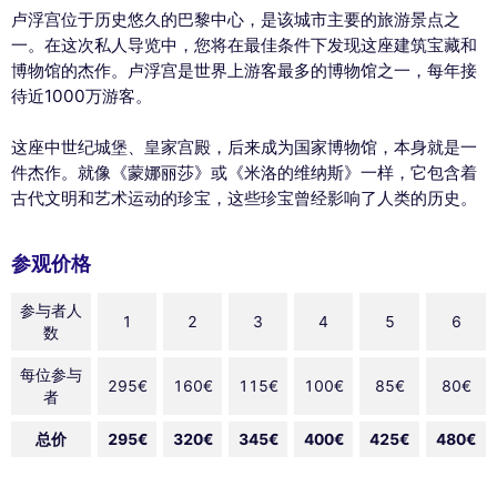
卢浮宫位于历史悠久的巴黎中心，是该城市主要的旅游景点之
一。在这次私人导览中，您将在最佳条件下发现这座建筑宝藏和
博物馆的杰作。卢浮宫是世界上游客最多的博物馆之一，每年接
待近1000万游客。
这座中世纪城堡、皇家宫殿，后来成为国家博物馆，本身就是一
件杰作。就像《蒙娜丽莎》或《米洛的维纳斯》一样，它包含着
古代文明和艺术运动的珍宝，这些珍宝曾经影响了人类的历史。
参观价格
参与者人
1
2
3
4
5
6
数
每位参与
295€
160€
115€
100€
85€
80€
者
总价
295€
320€
345€
400€
425€
480€