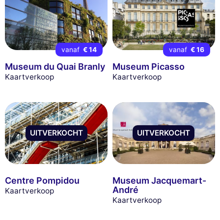
vanaf
€ 14
vanaf
€ 16
Museum du Quai Branly
Museum Picasso
Kaartverkoop
Kaartverkoop
UITVERKOCHT
UITVERKOCHT
Centre Pompidou
Museum Jacquemart-
André
Kaartverkoop
Kaartverkoop