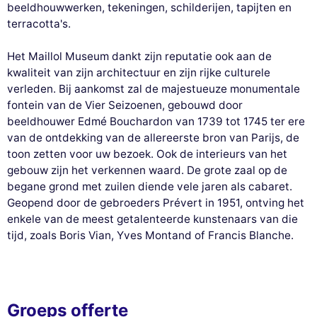
Deze website gebruikt
beeldhouwwerken, tekeningen, schilderijen, tapijten en
cookies
terracotta's.
Wij gebruiken cookies en uw persoonlijke gegevens om uw browse-
Het Maillol Museum dankt zijn reputatie ook aan de
ervaring te verbeteren, ons bereik te meten en de advertenties die u
kwaliteit van zijn architectuur en zijn rijke culturele
worden getoond te personaliseren. U kunt uw voorkeuren op elk
verleden. Bij aankomst zal de majestueuze monumentale
moment accepteren, weigeren of beheren.
fontein van de Vier Seizoenen, gebouwd door
Toestemmingen gecertificeerd door
beeldhouwer Edmé Bouchardon van 1739 tot 1745 ter ere
Nooit!
Laat me zien
Dit is ok voor mik
van de ontdekking van de allereerste bron van Parijs, de
toon zetten voor uw bezoek. Ook de interieurs van het
gebouw zijn het verkennen waard. De grote zaal op de
begane grond met zuilen diende vele jaren als cabaret.
Geopend door de gebroeders Prévert in 1951, ontving het
enkele van de meest getalenteerde kunstenaars van die
tijd, zoals Boris Vian, Yves Montand of Francis Blanche.
Groeps offerte