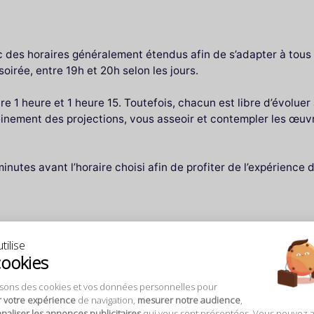
vec des horaires généralement étendus afin de s’adapter à tous
oirée, entre 19h et 20h selon les jours.
e 1 heure et 1 heure 15. Toutefois, chacun est libre d’évolue
einement des projections, vous asseoir et contempler les œuv
nutes avant l’horaire choisi afin de profiter de l’expérience 
tilise
cookies
 partir de 12 €
isons des cookies et vos données personnelles pour
r votre expérience
de navigation,
mesurer notre audience
,
aliser les annonces publicitaires
qui vous sont présentées. Vous pouvez 