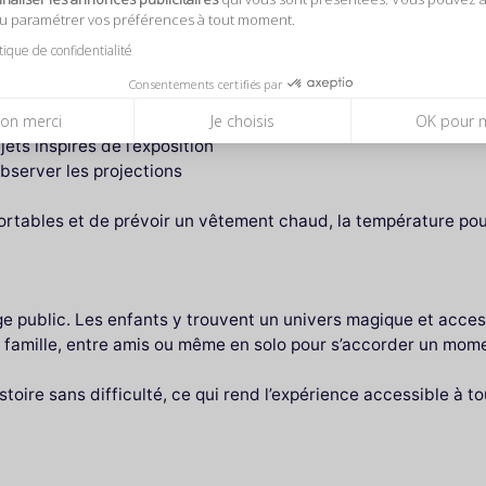
ou paramétrer vos préférences à tout moment.
s pour les familles ou les groupes.
itique de confidentialité
osition pour améliorer votre visite :
Consentements certifiés par
e une pause
on merci
Je choisis
OK pour 
ets inspirés de l’exposition
bserver les projections
ortables et de prévoir un vêtement chaud, la température pouva
ge public. Les enfants y trouvent un univers magique et acces
en famille, entre amis ou même en solo pour s’accorder un mom
oire sans difficulté, ce qui rend l’expérience accessible à tous