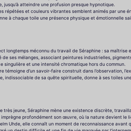
, jusqu’à atteindre une profusion presque hypnotique.
mes répétées et couleurs vibrantes semblent animés par une én
ne à chaque toile une présence physique et émotionnelle saisi
ect longtemps méconnu du travail de Séraphine : sa maîtrise
de ses mélanges, associant peintures industrielles, pigments 
ce singulière et une intensité chromatique hors du commun.
re témoigne d’un savoir-faire construit dans l’observation, l’
, indissociable de sa quête spirituelle, donne à ses toiles u
e très jeune, Séraphine mène une existence discrète, travai
e imprègne profondément son œuvre, où la nature devient le li
helm Uhde, elle connaît un moment de reconnaissance avant q
ré un destin difficile et une fin de vie marquée par l’internem