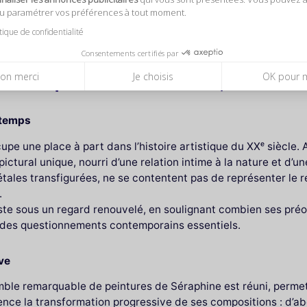
, où la peinture devient un espace de révélation intérieure 
ou paramétrer vos préférences à tout moment.
itique de confidentialité
Consentements certifiés par
on merci
Je choisis
OK pour 
rsion picturale entre nature, ferveur et
 temps
cupe une place à part dans l’histoire artistique du XXᵉ siècle
 pictural unique, nourri d’une relation intime à la nature et d’
tales transfigurées, ne se contentent pas de représenter le réel
.
ste sous un regard renouvelé, en soulignant combien ses préoc
c des questionnements contemporains essentiels.
ve
emble remarquable de peintures de Séraphine est réuni, permet
nce la transformation progressive de ses compositions : d’abo