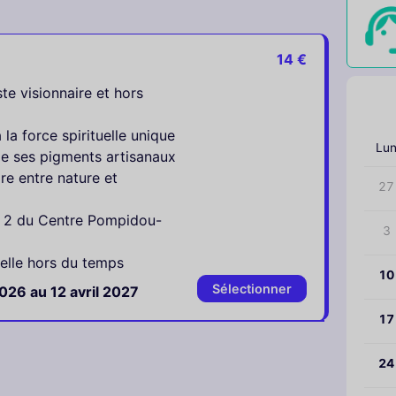
14 €
te visionnaire et hors
‹
la force spirituelle unique
Lu
de ses pigments artisanaux
e entre nature et
27
e 2 du Centre Pompidou-
3
elle hors du temps
10
Sélectionner
26 au 12 avril 2027
17
24