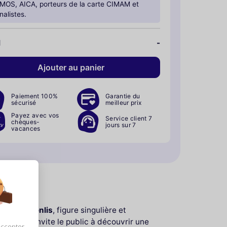
MOS, AICA, porteurs de la carte CIMAM et
nalistes.
l
-
Ajouter au panier
Paiement 100%
Garantie du
sécurisé
meilleur prix
Payez avec vos
Service client 7
chèques-
jours sur 7
vacances
hine de Senlis
, figure singulière et
nationale invite le public à découvrir une
accepter,