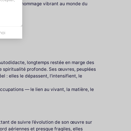
autant qu’un hommage vibrant au monde du
moi
 vision
. Autodidacte, longtemps restée en marge des
une spiritualité profonde. Ses œuvres, peuplées
 : elles le dépassent, l’intensifient, le
cupations — le lien au vivant, la matière, le
tant de suivre l’évolution de son œuvre sur
rd aériennes et presque fragiles, elles