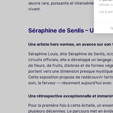
œuvre rare, puissante et intensément habitée
refuser 
vivant.
Lire la pol
N
Séraphine de Senlis – Une imme
Une artiste hors normes, en avance sur son
Séraphine Louis, dite Séraphine de Senlis, oc
circuits officiels, elle a développé un langage
de fleurs, de fruits, d’arbres et de formes végé
portent vers une dimension presque mystique
Cette exposition propose de redécouvrir l’arti
soin, la ferveur — résonnent aujourd’hui ave
Une rétrospective exceptionnelle et immersi
Pour la première fois à cette échelle, un ens
plusieurs décennies. Le parcours met en évide