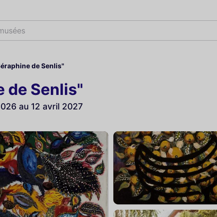
 musé
Séraphine de Senlis"
 de Senlis"
26 au 12 avril 2027