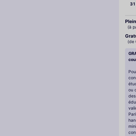
31
Plein
(à p
Grat
(de 
GRA
cou
Pou
con
étu
ou d
des
édu
val
Par
han
min
con