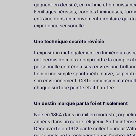
gagnent en densité, en rythme et en puissance
Feuillages hérissés, corolles lumineuses, for
entraîné dans un mouvement circulaire qui don
expérience sensorielle.
Une technique secrète révélée
L’exposition met également en lumière un asp
ont permis de mieux comprendre la complexité 
personnelle confère à ses œuvres une brillan
Loin d’une simple spontanéité naïve, sa peintu
son environnement. Cette dimension matérielle
chaque surface peinte était habitée.
Un destin marqué par la foi et l’isolement
Née en 1864 dans un milieu modeste, orphelin
années dans un cadre religieux. Sa foi intens
Découverte en 1912 par le collectionneur Wil
personnels ne la replongent dans l’ombre. Malg