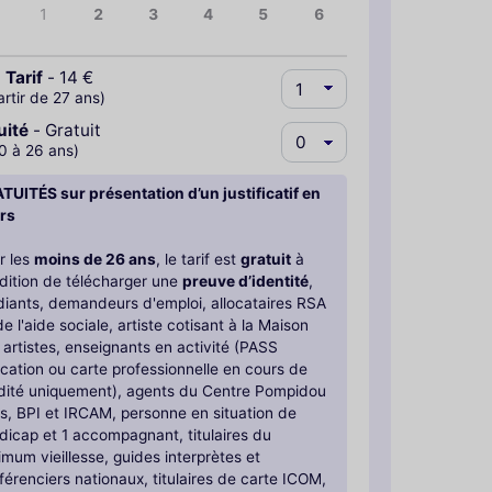
1
2
3
4
5
6
 Tarif
-
14 €
artir de 27 ans)
uité
-
Gratuit
0 à 26 ans)
TUITÉS sur présentation d’un justificatif en
rs
r les
moins de 26 ans
, le tarif est
gratuit
à
dition de télécharger une
preuve d’identité
,
diants, demandeurs d'emploi, allocataires RSA
e l'aide sociale, artiste cotisant à la Maison
 artistes, enseignants en activité (PASS
cation ou carte professionnelle en cours de
idité uniquement), agents du Centre Pompidou
is, BPI et IRCAM, personne en situation de
dicap et 1 accompagnant, titulaires du
imum vieillesse, guides interprètes et
férenciers nationaux, titulaires de carte ICOM,