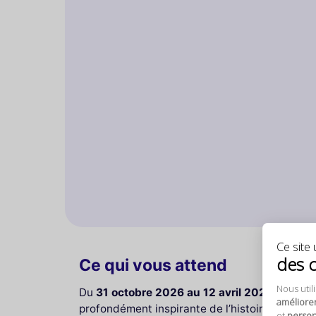
Ce site u
des 
Ce qui vous attend
Nous util
Du
31 octobre 2026 au 12 avril 2027
, le
Cent
améliore
profondément inspirante de l’histoire de l’art
et
personn