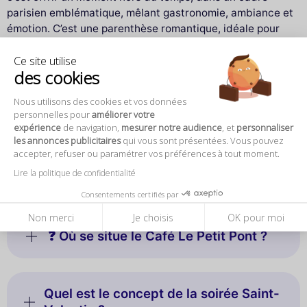
parisien emblématique, mêlant gastronomie, ambiance et
émotion. C’est une parenthèse romantique, idéale pour
célébrer l’amour dans l’une des villes les plus romantiques
Ce site utilise
du monde.
des cookies
Les souvenirs que l’on garde ne sont pas faits uniquement
Nous utilisons des cookies et vos données
de lieux, mais d’instants partagés. Cette soirée est pensée
personnelles pour
améliorer votre
pour créer ces instants.
expérience
de navigation,
mesurer notre audience
, et
personnaliser
les annonces publicitaires
qui vous sont présentées. Vous pouvez
accepter, refuser ou paramétrer vos préférences à tout moment.
Lire la politique de confidentialité
Questions fréquentes
Consentements certifiés par
Non merci
Je choisis
OK pour moi
❓ Où se situe le Café Le Petit Pont ?
Quel est le concept de la soirée Saint-