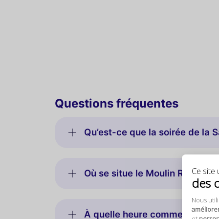
Questions fréquentes
Qu’est-ce que la soirée de la 
Ce site u
Où se situe le Moulin Rouge à P
des 
Nous util
améliore
À quelle heure commence la soi
et
personn