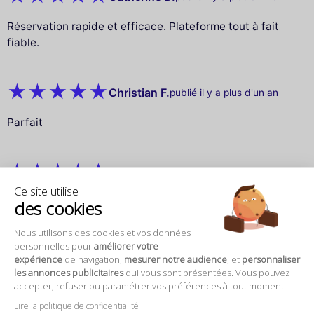
Réservation rapide et efficace. Plateforme tout à fait
fiable.
Christian F.
publié il y a plus d'un an
Parfait
Fabrice D.
publié il y a plus d'un an
Ce site utilise
Az
des cookies
Nous utilisons des cookies et vos données
personnelles pour
améliorer votre
Claire C.
publié il y a plus d'un an
expérience
de navigation,
mesurer notre audience
, et
personnaliser
les annonces publicitaires
qui vous sont présentées. Vous pouvez
Super il n’y avait pas de places avec horaire ce jour ( 2
accepter, refuser ou paramétrer vos préférences à tout moment.
jours suivants) sur le site du musée d’Orsay et j’ai
Lire la politique de confidentialité