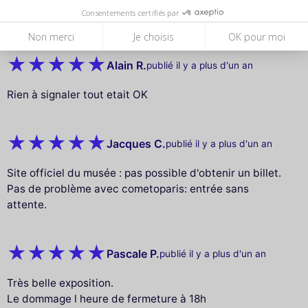
réussi par votre site à avoir un billet ss horaire et
Consentements certifiés par
surtout il n’y avait quasiment pas d’attente ! Merci
Non merci
Je choisis
OK pour moi
Alain R.
publié il y a plus d'un an
Rien à signaler tout etait OK
Jacques C.
publié il y a plus d'un an
Site officiel du musée : pas possible d'obtenir un billet.
Pas de problème avec cometoparis: entrée sans
attente.
Pascale P.
publié il y a plus d'un an
Très belle exposition.
Le dommage l heure de fermeture à 18h