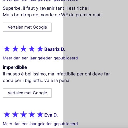
Superbe, il faut y revenir tant il est riche !
Mais bcp trop de monde ce WE du premier mai !
Vertalen met Google
Beatriz D.
Meer dan een jaar geleden gepubliceerd
imperdibile
Il museo è bellissimo, ma infattibile per chi deve far
coda per i biglietti.. vale la pena
Vertalen met Google
Deze website gebruikt
cookies
Eva D.
Wij gebruiken cookies en uw persoonlijke
gegevens om uw browse-ervaring te
Meer dan een jaar geleden gepubliceerd