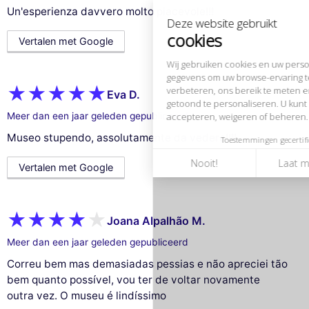
verbeteren, ons bereik te meten en de advertenties die u worden
Un'esperienza davvero molto piacevole!!!
getoond te personaliseren. U kunt uw voorkeuren op elk moment
accepteren, weigeren of beheren.
Vertalen met Google
Toestemmingen gecertificeerd door
Nooit!
Laat me zien
Dit is ok voor mik
Eva D.
Meer dan een jaar geleden gepubliceerd
Museo stupendo, assolutamente da vedere!!!!
Vertalen met Google
Joana Alpalhão M.
Meer dan een jaar geleden gepubliceerd
Correu bem mas demasiadas pessias e não apreciei tão
bem quanto possível, vou ter de voltar novamente
outra vez. O museu é lindíssimo