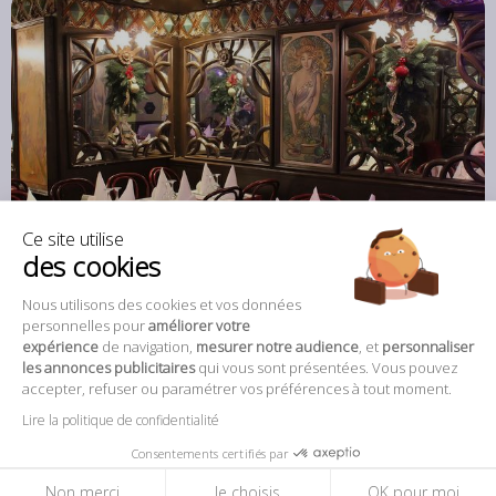
235 €
Ce site utilise
des cookies
La Crémaillère 1900
4,7
(21)
Nous utilisons des cookies et vos données
personnelles pour
améliorer votre
Située en plein cœur du quartier de Montmartre,
expérience
de navigation,
mesurer notre audience
, et
personnaliser
surplombant Paris, la Crémaillère 1900 vous attend sur la
les annonces publicitaires
qui vous sont présentées. Vous pouvez
Place du Tertre pour festoyer jusqu’à l’aube. Une soirée
accepter, refuser ou paramétrer vos préférences à tout moment.
sur les toits de Paris.
Lire la politique de confidentialité
Consentements certifiés par
Non merci
Je choisis
OK pour moi