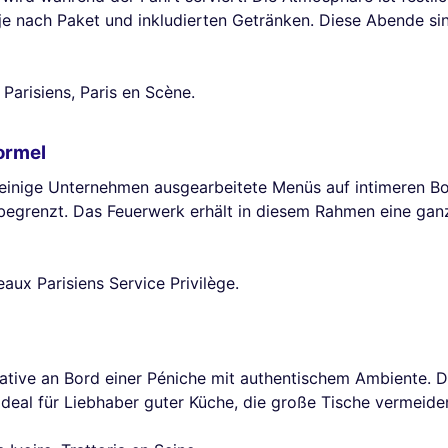
 je nach Paket und inkludierten Getränken. Diese Abende s
Parisiens, Paris en Scène.
ormel
 einige Unternehmen ausgearbeitete Menüs auf intimeren Boo
 begrenzt. Das Feuerwerk erhält in diesem Rahmen eine ga
eaux Parisiens Service Privilège.
native an Bord einer Péniche mit authentischem Ambiente. D
 Ideal für Liebhaber guter Küche, die große Tische vermeid