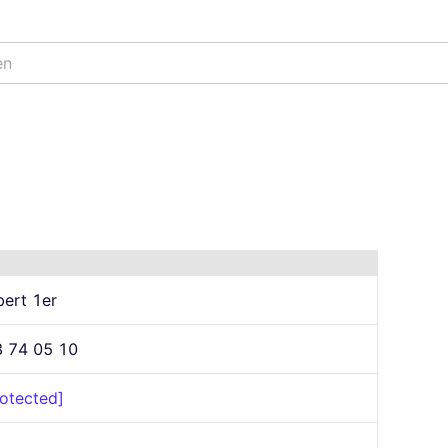
en
bert 1er
8 74 05 10
rotected]