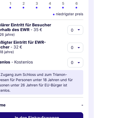
1
2
3
4
5
6
niedrigster preis
lärer Eintritt für Besucher
rhalb des EWR
-
35 €
26 jahre)
ßigter Eintritt für EWR-
cher
-
32 €
18 jahre)
enlos
-
Kostenlos
 Zugang zum Schloss und zum Trianon-
esen für Personen unter 18 Jahren und für
sonen unter 26 Jahren für EU-Bürger ist
tenlos.
me
-
In den Einkaufswagen