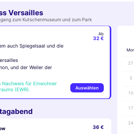
ss Versailles
er Zugang zum Kutschenmuseum und zum Park
Ab
‹
32 €
rem auch Spiegelsaal und die
Mo
rsailles
27
non, und der Weiler der
3
n Nachweis für Einwohner
Auswählen
sraums (EWR).
10
17
tagabend
24
36 €
how