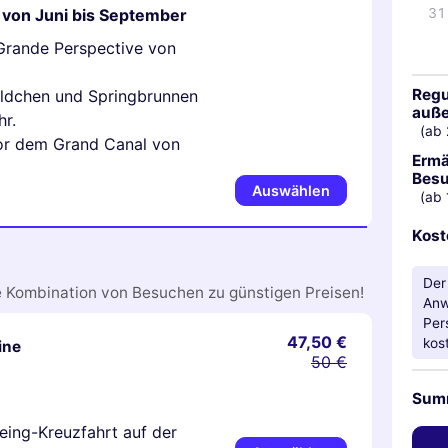
von Juni bis September
31
Grande Perspective von
Regu
äldchen und Springbrunnen
auße
hr.
(ab 
or dem Grand Canal von
Ermä
Besu
Auswählen
(ab 
Kost
Der
e Kombination von Besuchen zu günstigen Preisen!
Anw
Per
47,50 €
kos
ine
50 €
Sum
eing-Kreuzfahrt auf der