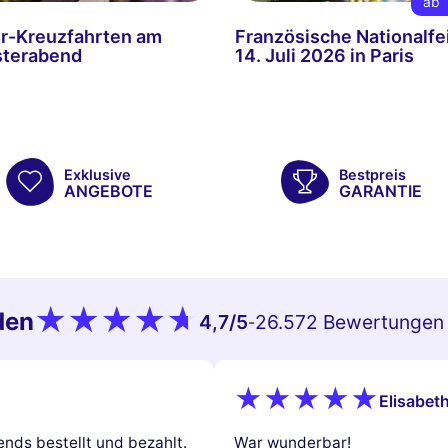
ab
r-Kreuzfahrten am
Französische Nationalfe
sterabend
14. Juli 2026 in Paris
Exklusive
Bestpreis
ANGEBOTE
GARANTIE
den
4,7
/5
26.572 Bewertungen
-
Elisabeth
nds bestellt und bezahlt.
War wunderbar!