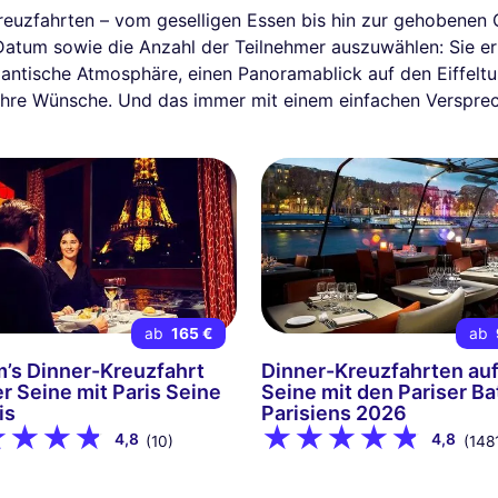
Kreuzfahrten – vom geselligen Essen bis hin zur gehobenen
 Datum sowie die Anzahl der Teilnehmer auszuwählen: Sie erh
mantische Atmosphäre, einen Panoramablick auf den Eiffelt
 Ihre Wünsche. Und das immer mit einem einfachen Versprec
ab
165 €
ab
’s Dinner-Kreuzfahrt
Dinner-Kreuzfahrten auf
er Seine mit Paris Seine
Seine mit den Pariser B
is
Parisiens 2026
4,8
4,8
(10)
(148