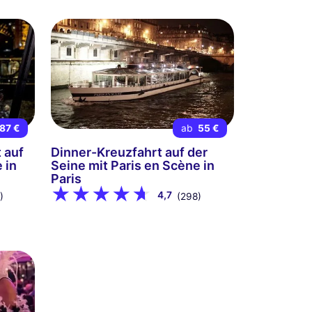
87 €
ab
55 €
 auf
Dinner-Kreuzfahrt auf der
 in
Seine mit Paris en Scène in
Paris
4,7
)
(298)