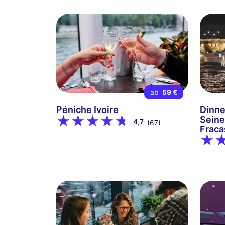
ab
59 €
Péniche Ivoire
Dinne
Seine
4,7
(67)
Fraca